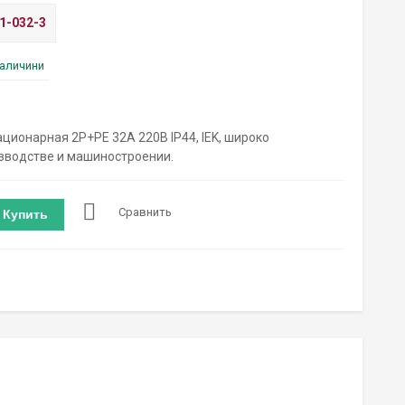
1-032-3
наличини
ционарная 2P+PE 32А 220В IP44, IEK, широко
зводстве и машиностроении.
Сравнить
Купить