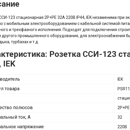
сание
ССИ-123 стационарная 2P+PE 32А 220В IP44, IEK незаменима при э
о с мобильным электрооборудованием с кабельной системой пит
ого и трехфазного исполнения. Подходят для подключения строи
и другого промышленного оборудования, для электроснабжения быт
ыха, турбазах и т.д.
ктеристика: Розетка ССИ-123 ст
, IEK
водитель
IEK
ул товара
PSR11
стаци
ество полюсов
2P+PE
альный ток, А
32
альное напряжение
220В