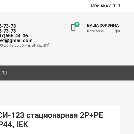
МОЙ АКАУНТ
0
ВАША КОРЗИНА
6-73-73
6-73-73
0 товаров -
0.00
грн
097)655-44-06
net@gmail.com
00 до 18:00 сб.-нд. ВИХІДНИЙ
RU
СИ-123 стационарная 2P+PE
P44, IEK