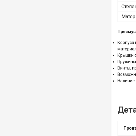
Степе
Матер
Преиму
Корпуса 
материал
Крышки о
Пружины
Винты, п
Возможно
Наличие 
Дет
Прои