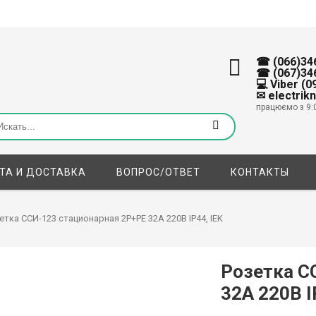
☎ (066)34
☎ (067)34
💻 Viber (
✉ electrik
працюємо з 9:
ТА И ДОСТАВКА
ВОПРОС/ОТВЕТ
КОНТАКТЫ
етка ССИ-123 стационарная 2P+PE 32А 220В IP44, IEK
Розетка С
32А 220В I