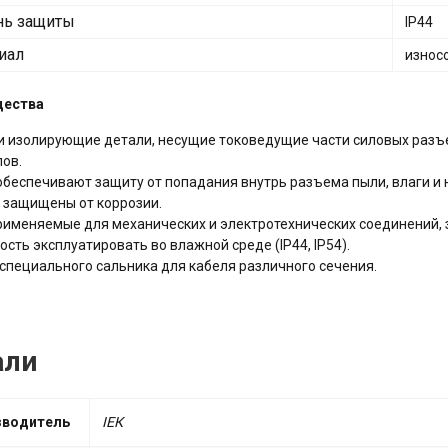
нь защиты
IP44
иал
износ
щества
и изолирующие детали, несущие токоведущие части силовых раз
ов.
беспечивают защиту от попадания внутрь разъема пыли, влаги и
 защищены от коррозии.
рименяемые для механических и электротехнических соединений,
сть эксплуатировать во влажной среде (IP44, IP54).
специального сальника для кабеля различного сечения.
али
зводитель
ІЕК