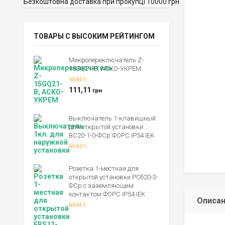
Безкоштовна доставка при прокупці 10000 грн
ТОВАРЫ С ВЫСОКИМ РЕЙТИНГОМ
Микропереключатель Z-
15GQ21-B, АСКО-УКРЕМ
Оценка
5.00
111,11
грн
из 5
Выключатель 1-клавишный
для открытой установки
ВС20-1-0-ФСр ФОРС IP54 IEK
Оценка
4.00
из 5
Розетка 1-местная для
открытой установки РСб20-3-
ФСр с заземляющим
контактом ФОРС IP54 IEK
Описа
Оценка
4.00
из 5