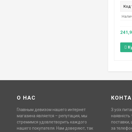
Код 
Налич
241,
К
О НАС
КОНТА
Главным девизом нашего интернет
З усіх пита
магазина является – репутация, мы
наявність 
стремимся удовлетворить каждого
поставки, 
нашего покупателя. Нам доверяют, так
за телефо