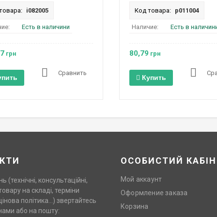
товара:
i082005
Код товара:
p011004
ие:
Есть в наличини
Наличие:
Есть в наличин
97
80,79
грн
грн
Сравнить
Ср
упить
Купить
КТИ
ОСОБИСТИЙ КАБІН
Мой аккаунт
нь (технічні, консультаційні,
товару на складі, терміни
Оформление заказа
цінова політика…) звертайтесь
Корзина
нами або на пошту: