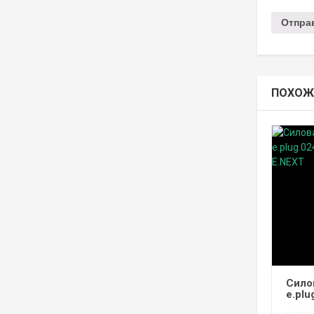
ПОХОЖ
Сило
e.plu