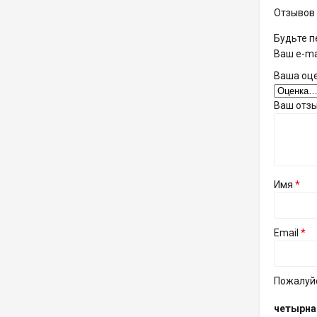
Отзывов 
Будьте п
Ваш e-ma
Ваша оц
Ваш отз
Имя
*
Email
*
Пожалуйс
четырна