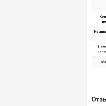
Кол
п
Номина
Ном
напр
Ма
Отз