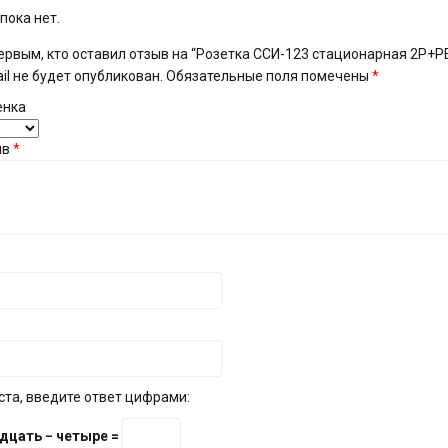
пока нет.
ервым, кто оставил отзыв на “Розетка ССИ-123 стационарная 2P+PE 
il не будет опубликован.
Обязательные поля помечены
*
енка
ыв
*
та, введите ответ цифрами:
дцать − четыре =