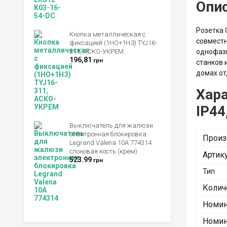
Опи
Розетка 
Кнопка металлическая с
совместн
фиксацией (1НО+1НЗ) TYJ16-
311, АСКО-УКРЕМ
однофазн
196,81
грн
станков 
домах отд
Хара
IP44
Выключатель для жалюзи
электронная блокировка
Произ
Legrand Valena 10А 774314
слоновая кость (крем)
Артик
523.99
грн
Тип
Колич
Номин
Номин