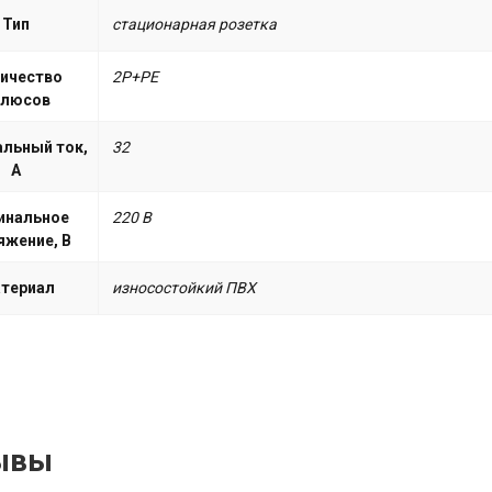
Тип
стационарная розетка
ичество
2P+PE
олюсов
льный ток,
32
А
инальное
220 В
яжение, В
териал
износостойкий ПВХ
ывы