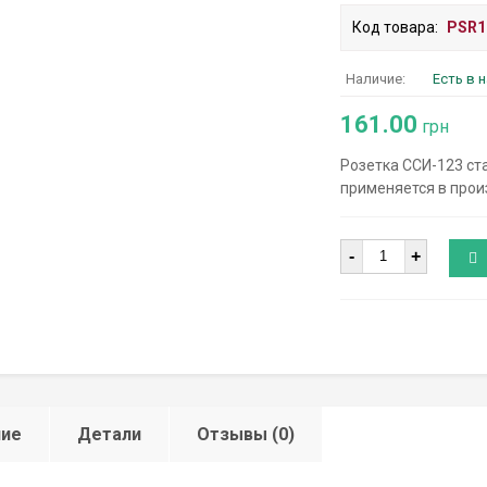
Код товара:
PSR1
Наличие:
Есть в 
161.00
грн
Розетка ССИ-123 ста
применяется в прои
Количество
-
+
ние
Детали
Отзывы (0)