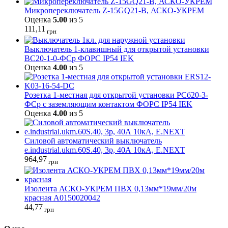
Микропереключатель Z-15GQ21-B, АСКО-УКРЕМ
Оценка
5.00
из 5
111,11
грн
Выключатель 1-клавишный для открытой установки
ВС20-1-0-ФСр ФОРС IP54 IEK
Оценка
4.00
из 5
Розетка 1-местная для открытой установки РСб20-3-
ФСр с заземляющим контактом ФОРС IP54 IEK
Оценка
4.00
из 5
Силовой автоматический выключатель
e.industrial.ukm.60S.40, 3р, 40А 10кА, E.NEXT
964,97
грн
Изолента АСКО-УКРЕМ ПВХ 0,13мм*19мм/20м
красная A0150020042
44,77
грн