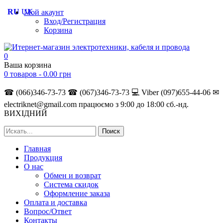
RU
UK
Мой акаунт
Вход/Регистрация
Корзина
0
Ваша корзина
0 товаров -
0.00
грн
☎ (066)346-73-73
☎ (067)346-73-73
💻 Viber (097)655-44-06
✉
electriknet@gmail.com
працюємо з 9:00 до 18:00 сб.-нд.
ВИХІДНИЙ
Главная
Продукция
О нас
Обмен и возврат
Система скидок
Оформление заказа
Оплата и доставка
Вопрос/Ответ
Контакты