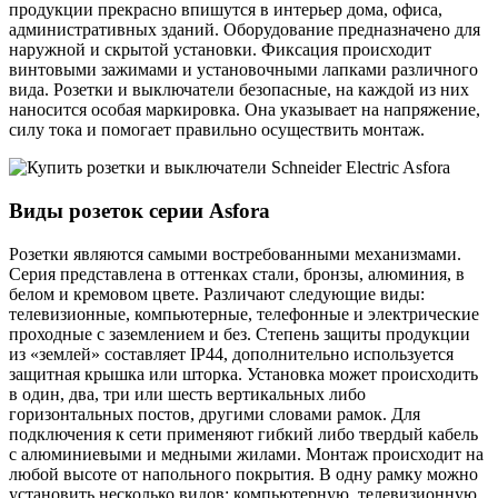
продукции прекрасно впишутся в интерьер дома, офиса,
административных зданий. Оборудование предназначено для
наружной и скрытой установки. Фиксация происходит
винтовыми зажимами и установочными лапками различного
вида. Розетки и выключатели безопасные, на каждой из них
наносится особая маркировка. Она указывает на напряжение,
силу тока и помогает правильно осуществить монтаж.
Виды розеток серии
Asforа
Розетки являются самыми востребованными механизмами.
Серия представлена в оттенках стали, бронзы, алюминия, в
белом и кремовом цвете. Различают следующие виды:
телевизионные, компьютерные, телефонные и электрические
проходные с заземлением и без. Степень защиты продукции
из «землей» составляет IP44, дополнительно используется
защитная крышка или шторка. Установка может происходить
в один, два, три или шесть вертикальных либо
горизонтальных постов, другими словами рамок. Для
подключения к сети применяют гибкий либо твердый кабель
с алюминиевыми и медными жилами. Монтаж происходит на
любой высоте от напольного покрытия. В одну рамку можно
установить несколько видов: компьютерную, телевизионную,