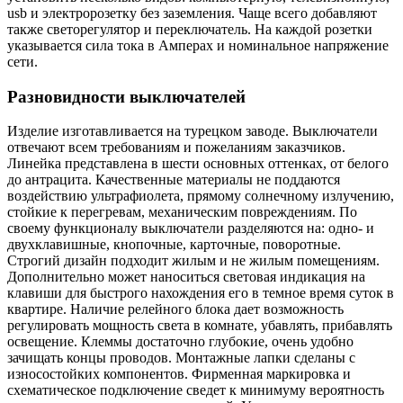
usb и электророзетку без заземления. Чаще всего добавляют
также светорегулятор и переключатель. На каждой розетки
указывается сила тока в Амперах и номинальное напряжение
сети.
Разновидности выключателей
Изделие изготавливается на турецком заводе. Выключатели
отвечают всем требованиям и пожеланиям заказчиков.
Линейка представлена в шести основных оттенках, от белого
до антрацита. Качественные материалы не поддаются
воздействию ультрафиолета, прямому солнечному излучению,
стойкие к перегревам, механическим повреждениям. По
своему функционалу выключатели разделяются на: одно- и
двухклавишные, кнопочные, карточные, поворотные.
Строгий дизайн подходит жилым и не жилым помещениям.
Дополнительно может наноситься световая индикация на
клавиши для быстрого нахождения его в темное время суток в
квартире. Наличие релейного блока дает возможность
регулировать мощность света в комнате, убавлять, прибавлять
освещение. Клеммы достаточно глубокие, очень удобно
зачищать концы проводов. Монтажные лапки сделаны с
износостойких компонентов. Фирменная маркировка и
схематическое подключение сведет к минимуму вероятность