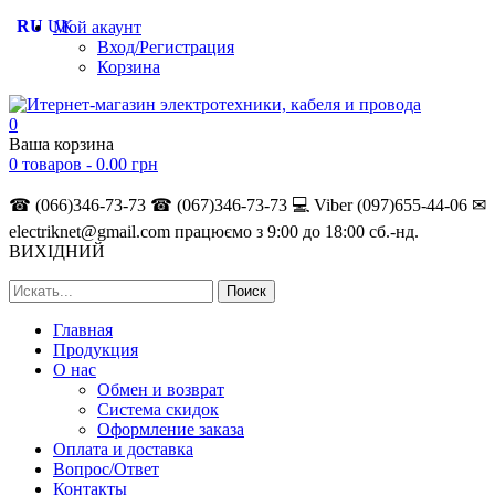
RU
UK
Мой акаунт
Вход/Регистрация
Корзина
0
Ваша корзина
0 товаров -
0.00
грн
☎ (066)346-73-73
☎ (067)346-73-73
💻 Viber (097)655-44-06
✉
electriknet@gmail.com
працюємо з 9:00 до 18:00 сб.-нд.
ВИХІДНИЙ
Главная
Продукция
О нас
Обмен и возврат
Система скидок
Оформление заказа
Оплата и доставка
Вопрос/Ответ
Контакты