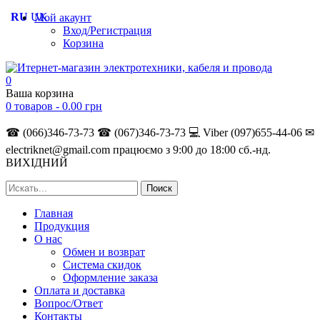
RU
UK
Мой акаунт
Вход/Регистрация
Корзина
0
Ваша корзина
0 товаров -
0.00
грн
☎ (066)346-73-73
☎ (067)346-73-73
💻 Viber (097)655-44-06
✉
electriknet@gmail.com
працюємо з 9:00 до 18:00 сб.-нд.
ВИХІДНИЙ
Главная
Продукция
О нас
Обмен и возврат
Система скидок
Оформление заказа
Оплата и доставка
Вопрос/Ответ
Контакты