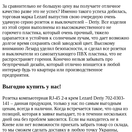
За сравнительно не большую цену вы получаете отличное
качество разве это не успех? Именно такого успеха добилась,
торговая марка Lezard выпустив свою очередную очень
удачную серию розеток и выключателей – Deriy. Все изделия
из этой серии выполнены из высококачественного не
горючего пластика, который очень прочный, тяжело
царапается и устойчив к солнечным лучам, что дает возможно
долгое время сохранять свой заводской цвет. Высокому
вниманию Лезард уделил безопасности, и сделал все розетки
и выключатели из самозатухающего ПВХ пластика, что не
распространяет горения. Конечно нельзя забывать про
безупречный дизайн, который отлично впишется в любой
интерьер будь то квартира или производственное
предприятия.
Выгодно купить у нас!
Розетка компьютерная RJ-45 2-я крем Lezard Deriy 702-0303-
141 – данная продукция, только у нас по самым выгодным
ценам, всегда в наличии. Когда встречается такое, что одна из
позиций, которая в заявке выпадает, то в течении нескольких
дней она без проблем завозится. Если вы находитесь не в
Киеве или нет возможности приехать забрать товар со склада,
то мы сможем сделать доставку в любую точку Украины,