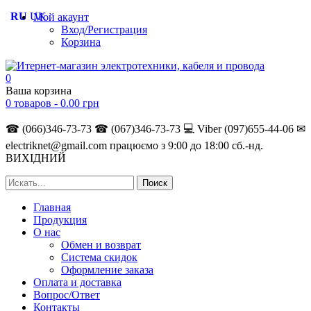
RU
UK
Мой акаунт
Вход/Регистрация
Корзина
0
Ваша корзина
0 товаров -
0.00
грн
☎ (066)346-73-73
☎ (067)346-73-73
💻 Viber (097)655-44-06
✉
electriknet@gmail.com
працюємо з 9:00 до 18:00 сб.-нд.
ВИХІДНИЙ
Главная
Продукция
О нас
Обмен и возврат
Система скидок
Оформление заказа
Оплата и доставка
Вопрос/Ответ
Контакты