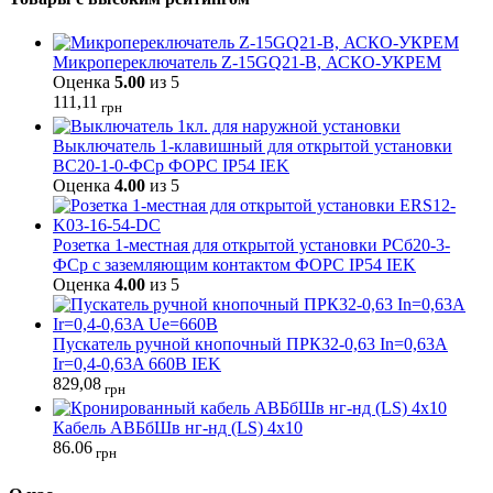
Микропереключатель Z-15GQ21-B, АСКО-УКРЕМ
Оценка
5.00
из 5
111,11
грн
Выключатель 1-клавишный для открытой установки
ВС20-1-0-ФСр ФОРС IP54 IEK
Оценка
4.00
из 5
Розетка 1-местная для открытой установки РСб20-3-
ФСр с заземляющим контактом ФОРС IP54 IEK
Оценка
4.00
из 5
Пускатель ручной кнопочный ПРК32-0,63 In=0,63A
Ir=0,4-0,63A 660В IEK
829,08
грн
Кабель АВБбШв нг-нд (LS) 4х10
86.06
грн