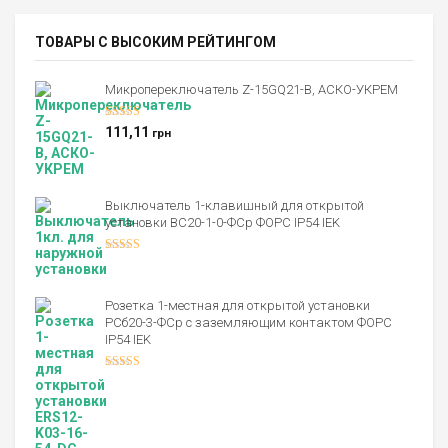
ТОВАРЫ С ВЫСОКИМ РЕЙТИНГОМ
Микропереключатель Z-15GQ21-B, АСКО-УКРЕМ
Оценка
5.00
111,11
грн
из 5
Выключатель 1-клавишный для открытой
установки ВС20-1-0-ФСр ФОРС IP54 IEK
Оценка
4.00
из 5
Розетка 1-местная для открытой установки
РСб20-3-ФСр с заземляющим контактом ФОРС
IP54 IEK
Оценка
4.00
из 5