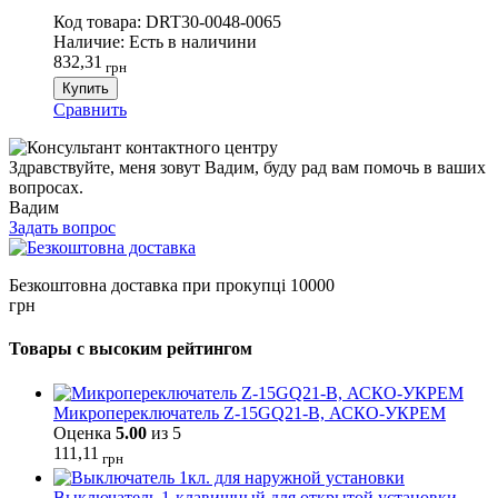
Код товара:
DRT30-0048-0065
Наличие:
Есть в наличини
832,31
грн
Купить
Сравнить
Здравствуйте, меня зовут Вадим, буду рад вам помочь в ваших
вопросах.
Вадим
Задать вопрос
Безкоштовна доставка при прокупці 10000
грн
Товары с высоким рейтингом
Микропереключатель Z-15GQ21-B, АСКО-УКРЕМ
Оценка
5.00
из 5
111,11
грн
Выключатель 1-клавишный для открытой установки