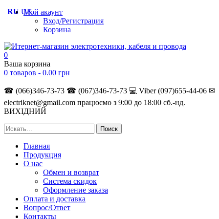
RU
UK
Мой акаунт
Вход/Регистрация
Корзина
0
Ваша корзина
0 товаров -
0.00
грн
☎ (066)346-73-73
☎ (067)346-73-73
💻 Viber (097)655-44-06
✉
electriknet@gmail.com
працюємо з 9:00 до 18:00 сб.-нд.
ВИХІДНИЙ
Главная
Продукция
О нас
Обмен и возврат
Система скидок
Оформление заказа
Оплата и доставка
Вопрос/Ответ
Контакты