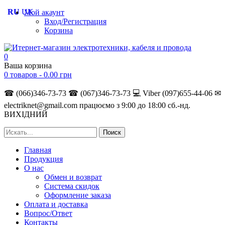
RU
UK
Мой акаунт
Вход/Регистрация
Корзина
0
Ваша корзина
0 товаров -
0.00
грн
☎ (066)346-73-73
☎ (067)346-73-73
💻 Viber (097)655-44-06
✉
electriknet@gmail.com
працюємо з 9:00 до 18:00 сб.-нд.
ВИХІДНИЙ
Главная
Продукция
О нас
Обмен и возврат
Система скидок
Оформление заказа
Оплата и доставка
Вопрос/Ответ
Контакты