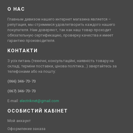
О НАС
Главным девизом нашего интернет магазина является –
репутация, мы стремимся удовлетворить каждого нашего
покупателя. Нам доверяют, так как наш товар проходит
обязательную сертификацию, проверку качества и имеет
гарантию производителя.
КОНТАКТИ
З усіх питань (технічні, консультаційні, наявність товару на
складі, терміни поставки, цінова політика…) звертайтесь за
телефонами або на пошту:
(066) 346-73-73
(067) 346-73-73
E-mail:
electriknet@gmail.com
ОСОБИСТИЙ КАБІНЕТ
Мой аккаунт
Оформление заказа