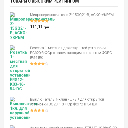
ТОВАРЫ С ВЫСОКИМ РЕЙТИНГОМ
Микропереключатель Z-15GQ21-B, АСКО-УКРЕМ
Оценка
5.00
111,11
грн
из 5
Розетка 1-местная для открытой установки
РСб20-3-ФСр с заземляющим контактом ФОРС
IP54 IEK
Оценка
4.00
из 5
Выключатель 1-клавишный для открытой
установки ВС20-1-0-ФСр ФОРС IP54 IEK
Оценка
4.00
из 5
Автоматический выключатель ETIMAT 10 (6кА) 2P