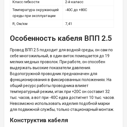
Класс гибкости
2-й каласс
Температура окружающей
-40С до +80С
среды при эксплуатации
R, Ом/км
7,41
Особенность кабеля ВПП 2.5
Провод ВПП 2.5 подходит для водной среды, он сам по
себе многожильный, в один виток помещается до 19
мелких медных проволок. При работе, он способен
выдержать высокие показатели давления.
Водопогружной проводник предназначен для
функционирования в фиксированных положениях. На
общий ресурс работы проводника влияет
температурный режим, итак при +20С он составит 32
тыс. часов, а вот при -40С едва достигнет 10 тыс. часов.
Невозможно использовать изделия подобной марки
для подвижной службы, только стационарный монтаж.
Конструктив кабеля