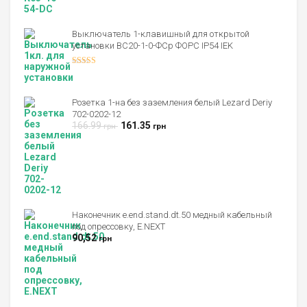
Выключатель 1-клавишный для открытой
установки ВС20-1-0-ФСр ФОРС IP54 IEK
Оценка
4.00
из 5
Розетка 1-на без заземления белый Lezard Deriy
702-0202-12
166.99
161.35
грн
грн
Наконечник e.end.stand.dt.50 медный кабельный
под опрессовку, E.NEXT
90,52
грн