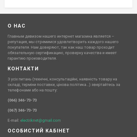
О НАС
Главным девизом нашего интернет магазина является –
репутация, мы стремимся удовлетворить каждого нашего
покупателя. Нам доверяют, так как наш товар проходит
обязательную сертификацию, проверку качества и имеет
гарантию производителя.
КОНТАКТИ
З усіх питань (технічні, консультаційні, наявність товару на
складі, терміни поставки, цінова політика…) звертайтесь за
телефонами або на пошту:
(066) 346-73-73
(067) 346-73-73
E-mail:
electriknet@gmail.com
ОСОБИСТИЙ КАБІНЕТ