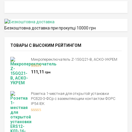
Безкоштовна доставка при прокупці 10000 грн
ТОВАРЫ С ВЫСОКИМ РЕЙТИНГОМ
Микропереключатель Z-15GQ21-B, АСКО-УКРЕМ
Оценка
5.00
111,11
грн
из 5
Розетка 1-местная для открытой установки
РСб20-3-ФСр с заземляющим контактом ФОРС
IP54 IEK
Оценка
4.00
из 5