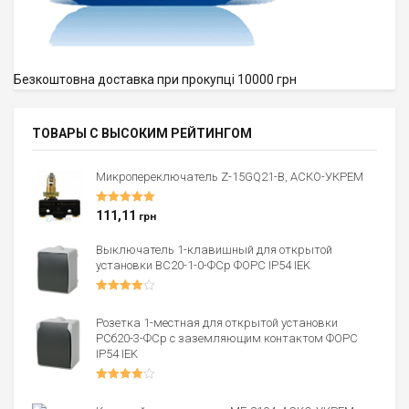
Безкоштовна доставка при прокупці 10000 грн
ТОВАРЫ С ВЫСОКИМ РЕЙТИНГОМ
Микропереключатель Z-15GQ21-B, АСКО-УКРЕМ
Оценка
5.00
111,11
грн
из 5
Выключатель 1-клавишный для открытой
установки ВС20-1-0-ФСр ФОРС IP54 IEK
Оценка
4.00
из 5
Розетка 1-местная для открытой установки
РСб20-3-ФСр с заземляющим контактом ФОРС
IP54 IEK
Оценка
4.00
из 5