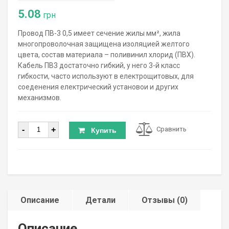
5.08
грн
Провод ПВ-3 0,5 имеет сечение жилы мм², жила
многопроволочная защищена изоляцией желтого
цвета, состав материала – поливинил хлорид (ПВХ).
Кабель ПВ3 достаточно гибкий, у него 3-й класс
гибкости, часто используют в електрощитовых, для
соеденения електрический установои и других
механизмов.
Количество
-
+
Сравнить
Купить
Описание
Детали
Отзывы (0)
Описание