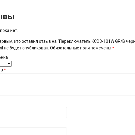
ывы
пока нет.
ервым, кто оставил отзыв на “Переключатель KCD3-101W GR/B чер
il не будет опубликован.
Обязательные поля помечены
*
енка
ыв
*