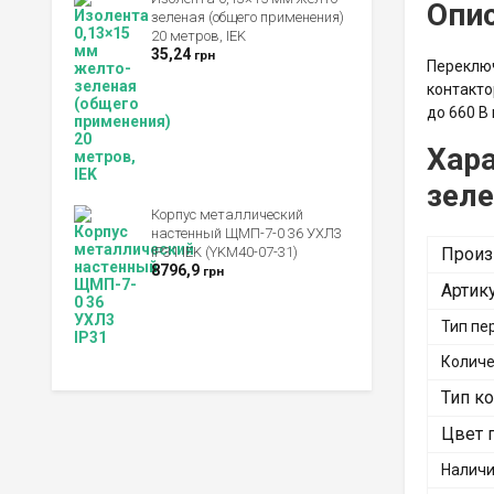
Опи
зеленая (общего применения)
20 метров, IEK
35,24
грн
Переключ
контакто
до 660 В
Хара
зел
Корпус металлический
настенный ЩМП-7-0 36 УХЛ3
IP31 IEK (YKM40-07-31)
Произ
8796,9
грн
Артик
Тип пе
Количе
Тип ко
Цвет 
Наличи