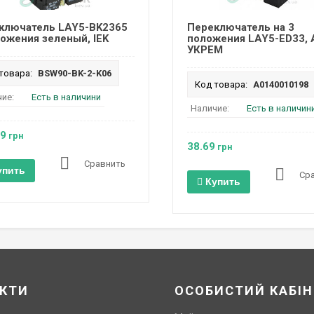
ключатель LAY5-BK2365
Переключатель на 3
ложения зеленый, IEK
положения LAY5-ED33,
УКРЕМ
товара:
BSW90-BK-2-K06
Код товара:
A0140010198
ие:
Есть в наличини
Наличие:
Есть в наличин
49
грн
38.69
грн
Сравнить
упить
Ср
Купить
КТИ
ОСОБИСТИЙ КАБІН