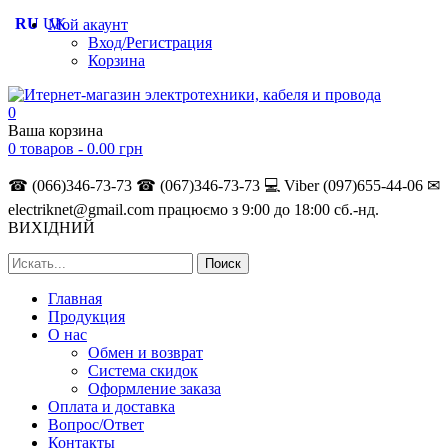
RU
UK
Мой акаунт
Вход/Регистрация
Корзина
0
Ваша корзина
0 товаров -
0.00
грн
☎ (066)346-73-73
☎ (067)346-73-73
💻 Viber (097)655-44-06
✉
electriknet@gmail.com
працюємо з 9:00 до 18:00 сб.-нд.
ВИХІДНИЙ
Главная
Продукция
О нас
Обмен и возврат
Система скидок
Оформление заказа
Оплата и доставка
Вопрос/Ответ
Контакты