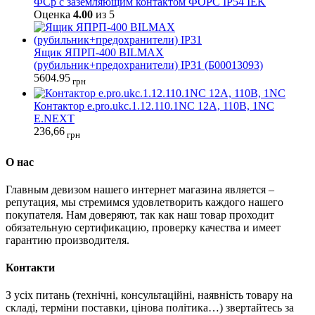
ФСр с заземляющим контактом ФОРС IP54 IEK
Оценка
4.00
из 5
Ящик ЯПРП-400 BILMAX
(рубильник+предохранители) IP31 (Б00013093)
5604.95
грн
Контактор e.pro.ukc.1.12.110.1NС 12А, 110В, 1NС
E.NEXT
236,66
грн
О нас
Главным девизом нашего интернет магазина является –
репутация, мы стремимся удовлетворить каждого нашего
покупателя. Нам доверяют, так как наш товар проходит
обязательную сертификацию, проверку качества и имеет
гарантию производителя.
Контакти
З усіх питань (технічні, консультаційні, наявність товару на
складі, терміни поставки, цінова політика…) звертайтесь за