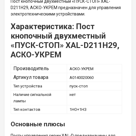
Пост кнопочный двухместный «ПУСК-СТОП» XAL-
D211H29, АСКО-УКРЕМ предназначен для управления
электротехническими устройствами.
Характеристика: Пост
кнопочный двухместный
«ПУСК-СТОП» XAL-D211H29,
АСКО-УКРЕМ
Производитель
АСКО-УКРЕМ
Артикул товара
A0140020060
Тип устройства
пуск-стоп
Наличие сигнальной
нет
лампы
Тип контактов
1НO+1НЗ
Основные плюсы
Посты управления серии XAL-D предназначены для