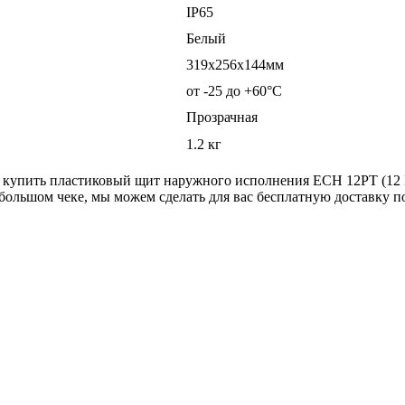
ІР65
Белый
319x256x144мм
от -25 до +60°С
Прозрачная
1.2 кг
е купить пластиковый щит наружного исполнения ECH 12PT (12 
ольшом чеке, мы можем сделать для вас бесплатную доставку п