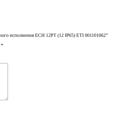
ного исполнения ECH 12PT (12 IP65) ETI 001101062”
ы
*