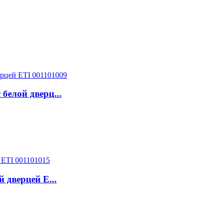
елой дверц...
дверцей E...