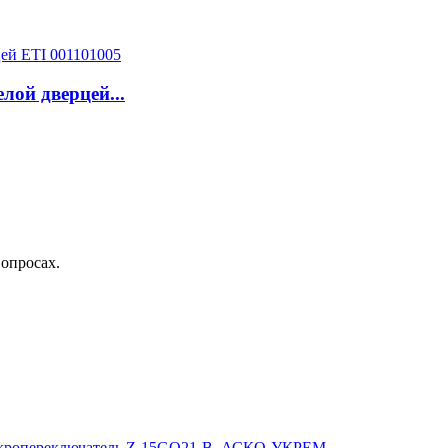
ой дверцей...
вопросах.
ропереключатель Z-15GQ21-B, АСКО-УКРЕМ