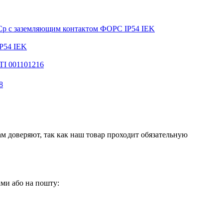
ФСр с заземляющим контактом ФОРС IP54 IEK
P54 IEK
TI 001101216
8
м доверяют, так как наш товар проходит обязательную
нами або на пошту: