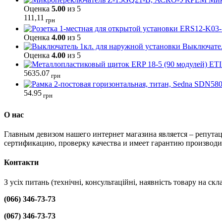
Оценка
5.00
из 5
111,11
грн
Оценка
4.00
из 5
Выключател
Оценка
4.00
из 5
5635.07
грн
54.95
грн
О нас
Главным девизом нашего интернет магазина является – репутац
сертификацию, проверку качества и имеет гарантию производи
Контакти
З усіх питань (технічні, консультаційні, наявність товару на с
(066) 346-73-73
(067) 346-73-73