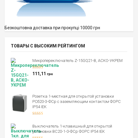
Безкоштовна доставка при прокупці 10000 грн
ТОВАРЫ С ВЫСОКИМ РЕЙТИНГОМ
Микропереключатель Z-15GQ21-B, АСКО-УКРЕМ
Оценка
5.00
111,11
грн
из 5
Розетка 1-местная для открытой установки
РСб20-3-ФСр с заземляющим контактом ФОРС
IP54 IEK
Оценка
4.00
из 5
Выключатель 1-клавишный для открытой
установки ВС20-1-0-ФСр ФОРС IP54 IEK