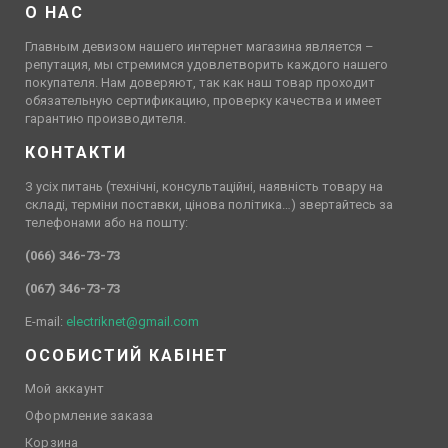
О НАС
Главным девизом нашего интернет магазина является –
репутация, мы стремимся удовлетворить каждого нашего
покупателя. Нам доверяют, так как наш товар проходит
обязательную сертификацию, проверку качества и имеет
гарантию производителя.
КОНТАКТИ
З усіх питань (технічні, консультаційні, наявність товару на
складі, терміни поставки, цінова політика…) звертайтесь за
телефонами або на пошту:
(066) 346-73-73
(067) 346-73-73
E-mail:
electriknet@gmail.com
ОСОБИСТИЙ КАБІНЕТ
Мой аккаунт
Оформление заказа
Корзина