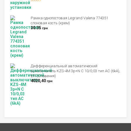
Оценка
4.00
из 5
Рамка однопостовая Legrand Valena 774351
слоновая кость (крем)
30.35
грн
Дифференциальный автоматический
выключатель KZS-4M 3p+N C 10/0,03 тип AC (6kA),
ETI (Словения)
4020,40
грн