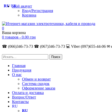
RU
UK
Мой акаунт
Вход/Регистрация
Корзина
0
Ваша корзина
0 товаров -
0.00
грн
☎ (066)346-73-73
☎ (067)346-73-73
💻 Viber (097)655-44-06
✉ 
Главная
Продукция
О нас
Обмен и возврат
Система скидок
Оформление заказа
Оплата и доставка
Вопрос/Ответ
Контакты
RU
RU