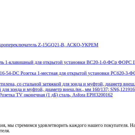
ропереключатель Z-15GQ21-B, АСКО-УКРЕМ
ь 1-клавишный для открытой установки ВС20-1-0-ФСр ФОРС I
Розетка 1-местная для открытой установки РСб20-3-
й для зонда и муфтой, диаметр внеш./вн., мм 160/137; SN6,1219
Розетка TV оконечная (1 дБ) сталь, Asfora EPH3200162
ия, мы стремимся удовлетворить каждого нашего покупателя. На
теля.