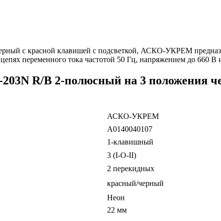
рный с красной клавишей с подсветкой, АСКО-УКРЕМ предназн
цепях переменного тока частотой 50 Гц, напряжением до 660 В 
203N R/B 2-полюсный на 3 положения ч
АСКО-УКРЕМ
A0140040107
1-клавишный
3 (I-O-II)
2 перекидных
красный/черный
Неон
22 мм