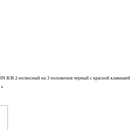
203N R/B 2-полюсный на 3 положения черный с красной клавиш
ы
*