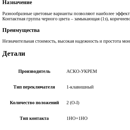
Назначение
Разнообразные цветовые варианты позволяют наиболее эффекти
Контактная группа черного цвета – замыкающая (1з), коричнево
Преимущества
Незначительная стоимость, высокая надежность и простота м
Детали
Производитель
АСКО-УКРЕМ
Тип переключателя
1-клавишный
Количество положений
2 (O-I)
Тип контакта
1НО+1НО