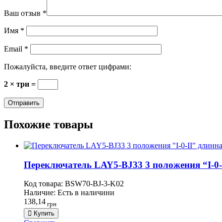
Ваш отзыв
*
Имя
*
Email
*
Пожалуйста, введите ответ цифрами:
2 × три =
Похожие товары
Переключатель LAY5-BJ33 3 положения “I-0-I
Код товара:
BSW70-BJ-3-K02
Наличие:
Есть в наличини
138,14
грн
Купить