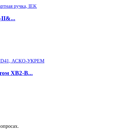
II&...
том XB2-B...
вопросах.