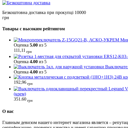
Безкоштовна доставка при прокупці 10000
грн
Товары с высоким рейтингом
Мик
Оценка
5.00
из 5
111,11
грн
Оценка
4.00
из 5
Выключател
Оценка
4.00
из 5
192,96
грн
(крем)
351.60
грн
О нас
Главным девизом нашего интернет магазина является – репутац
сертификацию, проверку качества и имеет гарантию производи