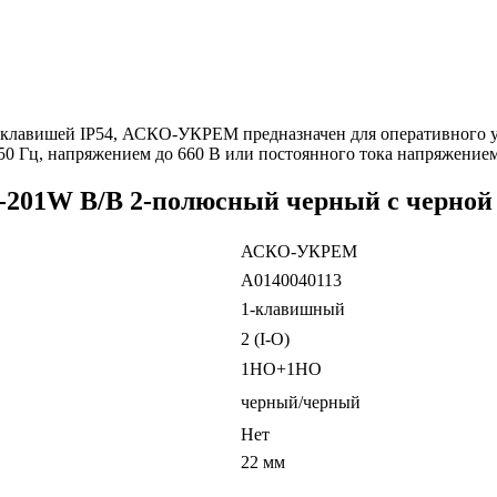
лавишей IP54, АСКО-УКРЕМ предназначен для оперативного уп
50 Гц, напряжением до 660 В или постоянного тока напряжением
-201W B/B 2-полюсный черный с черно
АСКО-УКРЕМ
A0140040113
1-клавишный
2 (I-O)
1НО+1НО
черный/черный
Нет
22 мм