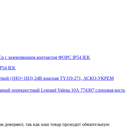
ФСр с заземляющим контактом ФОРС IP54 IEK
P54 IEK
веткой (1НО+1НЗ) 24В красная TYJ19-271, АСКО-УКРЕМ
ный перекрестный Legrand Valena 10А 774307 слоновая кость
м доверяют, так как наш товар проходит обязательную