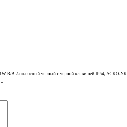
201W B/B 2-полюсный черный с черной клавишей IP54, АСКО-У
ы
*