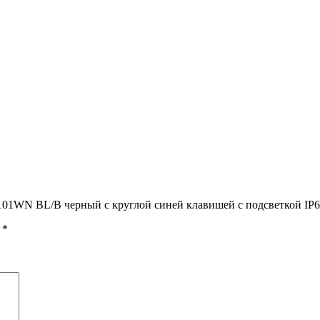
8-101WN BL/B черный с круглой синей клавишей с подсветкой 
ы
*