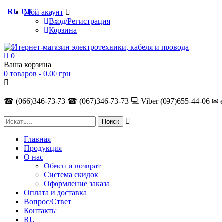
RU
UK
Мой акаунт
Вход/Регистрация
Корзина
0
Ваша корзина
0 товаров -
0.00
грн
☎ (066)346-73-73
☎ (067)346-73-73
💻 Viber (097)655-44-06
✉ 
Главная
Продукция
О нас
Обмен и возврат
Система скидок
Оформление заказа
Оплата и доставка
Вопрос/Ответ
Контакты
RU