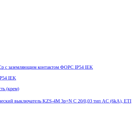
ФСр с заземляющим контактом ФОРС IP54 IEK
P54 IEK
ть (крем)
еский выключатель KZS-4M 3p+N C 20/0,03 тип AC (6kA), ETI