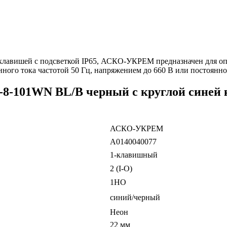
лавишей с подсветкой IP65, АСКО-УКРЕМ предназначен для оп
нного тока частотой 50 Гц, напряжением до 660 В или постоянно
8-101WN BL/B черный с круглой синей к
АСКО-УКРЕМ
A0140040077
1-клавишный
2 (I-O)
1НО
синий/черный
Неон
22 мм