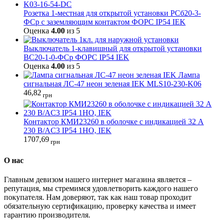
Розетка 1-местная для открытой установки РСб20-3-
ФСр с заземляющим контактом ФОРС IP54 IEK
Оценка
4.00
из 5
Выключатель 1-клавишный для открытой установки
ВС20-1-0-ФСр ФОРС IP54 IEK
Оценка
4.00
из 5
Лампа
сигнальная ЛС-47 неон зеленая IEK MLS10-230-K06
46,82
грн
Контактор КМИ23260 в оболочке с индикацией 32 А
230 В/AC3 IP54 1НО, IEK
1707,69
грн
О нас
Главным девизом нашего интернет магазина является –
репутация, мы стремимся удовлетворить каждого нашего
покупателя. Нам доверяют, так как наш товар проходит
обязательную сертификацию, проверку качества и имеет
гарантию производителя.