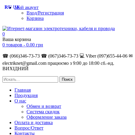
RU
UK
Мой акаунт
Вход/Регистрация
Корзина
0
Ваша корзина
0 товаров -
0.00
грн
☎ (066)346-73-73
☎ (067)346-73-73
💻 Viber (097)655-44-06
✉
electriknet@gmail.com
працюємо з 9:00 до 18:00 сб.-нд.
ВИХІДНИЙ
Главная
Продукция
О нас
Обмен и возврат
Система скидок
Оформление заказа
Оплата и доставка
Вопрос/Ответ
Контакты