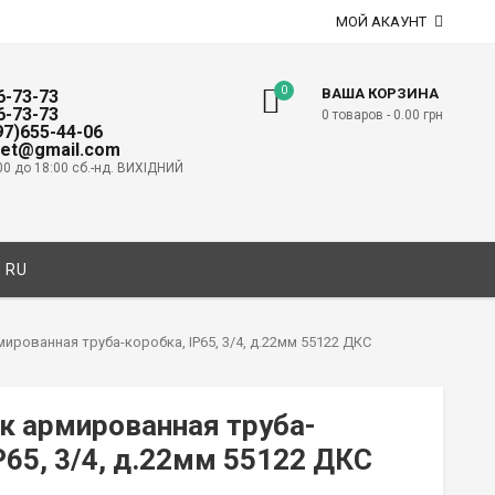
МОЙ АКАУНТ
0
ВАША КОРЗИНА
6-73-73
6-73-73
0 товаров -
0.00
грн
097)655-44-06
net@gmail.com
00 до 18:00 сб.-нд. ВИХІДНИЙ
RU
ированная труба-коробка, IP65, 3/4, д.22мм 55122 ДКС
к армированная труба-
P65, 3/4, д.22мм 55122 ДКС