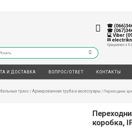
☎ (066)34
☎ (067)34
💻 Viber (
✉ electrik
працюємо з 9:
ТА И ДОСТАВКА
ВОПРОС/ОТВЕТ
КОНТАКТЫ
абельных трасс
Армированная труба и аксессуары
/
/ Переходник арм
Переходни
коробка, I