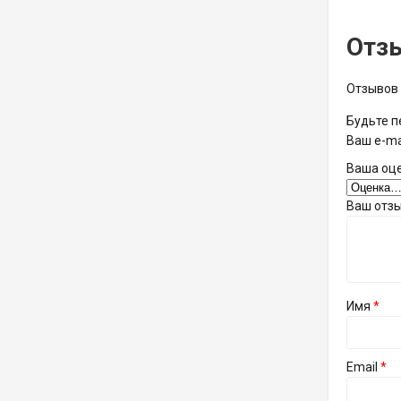
Отз
Отзывов 
Будьте п
Ваш e-ma
Ваша оц
Ваш отз
Имя
*
Email
*