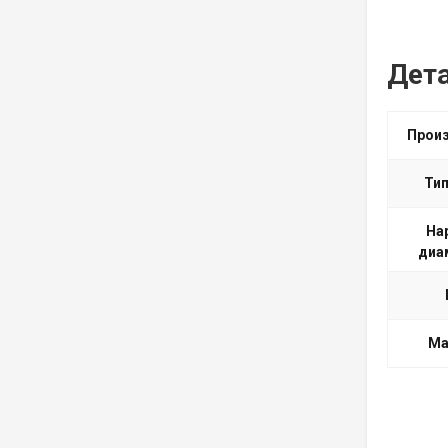
Дет
Прои
Тип
На
диа
Ма