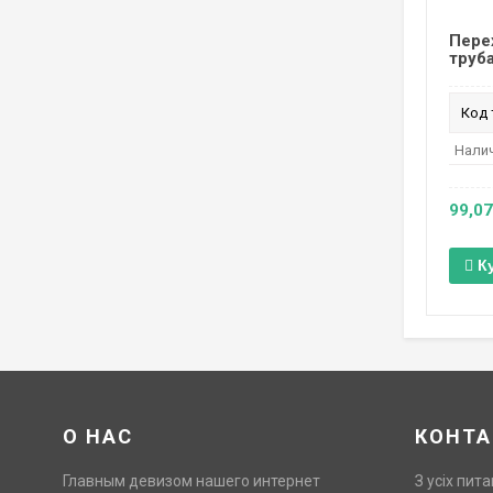
Пере
труба
Код 
Налич
99,07
К
О НАС
КОНТА
Главным девизом нашего интернет
З усіх пита