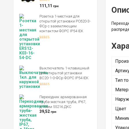
Оценка
5.00
111,11
грн
Опи
из 5
Розетка 1-местная для
открытой установки РСб20-3-
Переходн
ФСр с заземляющим
распреде
контактом ФОРС IP54 IEK
Оценка
Хар
4.00
из 5
Произ
Выключатель 1-клавишный
Артик
для открытой установки
ВС20-1-0-ФСр ФОРС IP54 IEK
Тип т
Матер
Оценка
4.00
из 5
Переходник армированная
Наруж
труба-жесткая труба, IP67,
д.16мм 55216 ДКС
Цвет
39,52
грн
Миним
Упако