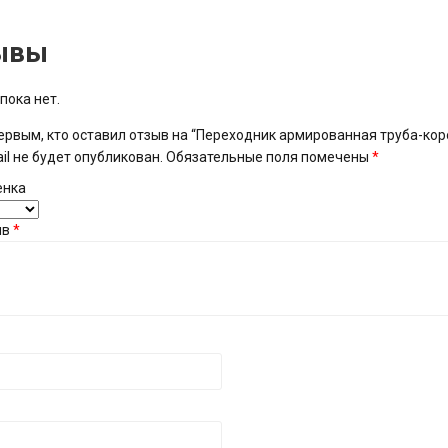
ывы
пока нет.
ервым, кто оставил отзыв на “Переходник армированная труба-короб
il не будет опубликован.
Обязательные поля помечены
*
енка
ыв
*