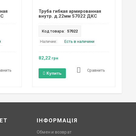
нная
Труба гибкая армированная
КС
внутр. д.22мм 57022 ДКС
Код товара:
57022
и
Наличие:
Есть в наличини
82,22
грн
авнить
Сравнить
Купить
ЕТ
ІНФОРМАЦІЯ
Обмен и возврат