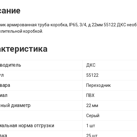
сание
ик армированная труба-коробка, IP65, 3/4, д.22мм 55122 ДКС не
лительной коробкой.
актеристика
водитель
ДКС
ул
55122
овара
Переходник
иал
ПВХ
ный диаметр
22 мм
Серый
альная норма отгрузки
1 шт
вка
25 шт