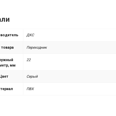
али
зводитель
ДКС
 товара
Переходник
ружный
22
метр, мм
Цвет
Серый
териал
ПВХ