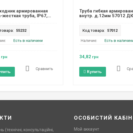
ходник армированная
Труба гибкая армирова
-жесткая труба, IP67,...
внутр. д.12мм 57012 Д
товара:
55232
Код товара:
57012
ие:
Есть в наличини
Наличие:
Есть в наличин
34,82
грн
грн
Сравнить
Ср
упить
Купить
КТИ
ОСОБИСТИЙ КАБІН
Мой аккаунт
нь (технічні, консультаційні,