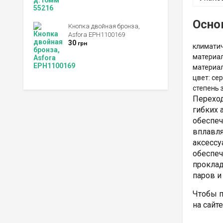
Осно
Кнопка двойная бронза,
Asfora EPH1100169
30
грн
климатич
материал
материал
цвет: се
степень 
Переход
гибких 
обеспеч
вплавля
аксессу
обеспеч
проклад
паров и
Чтобы п
на сайте