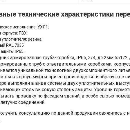
вные технические характеристики пер
еское исполнение: УХЛ1;
 корпуса: ПВХ;
 уплотнителя: резина;
рый RAL 7035
защиты: IP65.
ник армированная труба-коробка, IP65, 3/4, д.22мм 5512
армированных труб с ответвительными коробками, корпус
ивается уникальной технологией двухкомпонентного лить
ются в корпус муфты при ее производстве и образуют с н
ара выполнен в виде системы двух уплотнительных высту
ивающих столь высокую степень защиты. Уровень гермети
ывать проводку по фасадам зданий, в особо сырых помещ
 летучих соединений.
олучить консультацию по данной продукции свяжитесь с 
.