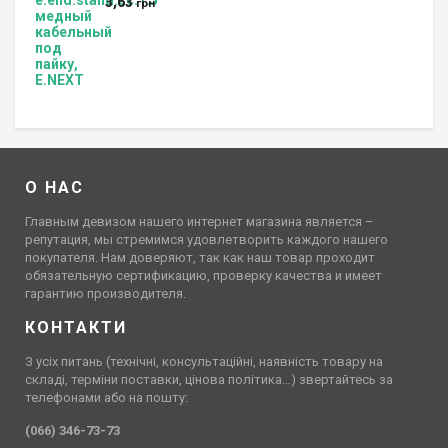
3,63
грн
О НАС
Главным девизом нашего интернет магазина является –
репутация, мы стремимся удовлетворить каждого нашего
покупателя. Нам доверяют, так как наш товар проходит
обязательную сертификацию, проверку качества и имеет
гарантию производителя.
КОНТАКТИ
З усіх питань (технічні, консультаційні, наявність товару на
складі, терміни поставки, цінова політика…) звертайтесь за
телефонами або на пошту:
(066) 346-73-73