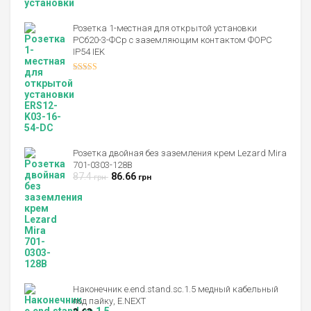
4.00
из 5
Розетка 1-местная для открытой установки
РСб20-3-ФСр с заземляющим контактом ФОРС
IP54 IEK
Оценка
4.00
из 5
Розетка двойная без заземления крем Lezard Mira
701-0303-128В
87.4
86.66
грн
грн
Наконечник е.end.stand.sc.1.5 медный кабельный
под пайку, E.NEXT