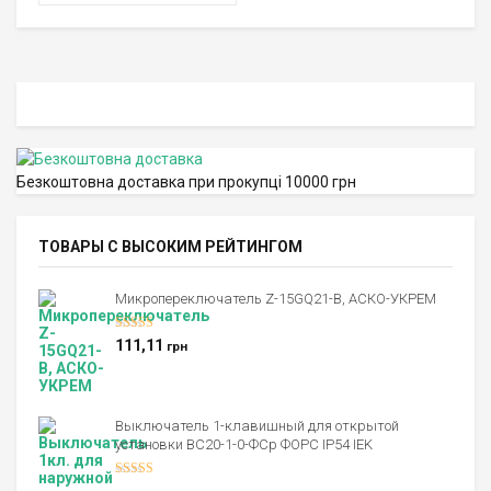
Безкоштовна доставка при прокупці 10000 грн
ТОВАРЫ С ВЫСОКИМ РЕЙТИНГОМ
Микропереключатель Z-15GQ21-B, АСКО-УКРЕМ
Оценка
5.00
111,11
грн
из 5
Выключатель 1-клавишный для открытой
установки ВС20-1-0-ФСр ФОРС IP54 IEK
Оценка