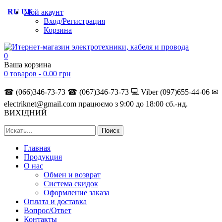
RU
UK
Мой акаунт
Вход/Регистрация
Корзина
0
Ваша корзина
0 товаров -
0.00
грн
☎ (066)346-73-73
☎ (067)346-73-73
💻 Viber (097)655-44-06
✉
electriknet@gmail.com
працюємо з 9:00 до 18:00 сб.-нд.
ВИХІДНИЙ
Главная
Продукция
О нас
Обмен и возврат
Система скидок
Оформление заказа
Оплата и доставка
Вопрос/Ответ
Контакты