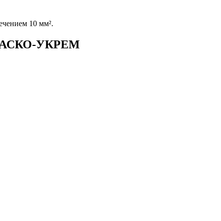
ечением 10 мм².
у, АСКО-УКРЕМ