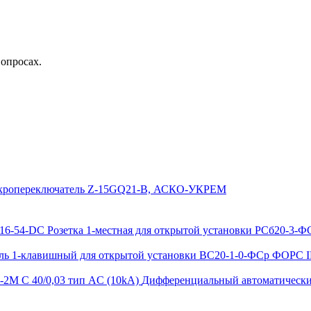
вопросах.
ропереключатель Z-15GQ21-B, АСКО-УКРЕМ
Розетка 1-местная для открытой установки РСб20-3-
ь 1-клавишный для открытой установки ВС20-1-0-ФСр ФОРС I
Дифференциальный автоматический