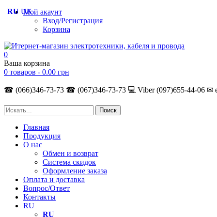
RU
UK
Мой акаунт
Вход/Регистрация
Корзина
0
Ваша корзина
0 товаров -
0.00
грн
☎ (066)346-73-73
☎ (067)346-73-73
💻 Viber (097)655-44-06
✉ 
Главная
Продукция
О нас
Обмен и возврат
Система скидок
Оформление заказа
Оплата и доставка
Вопрос/Ответ
Контакты
RU
RU