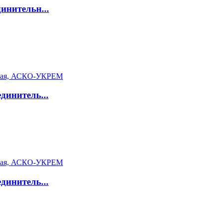
инительн...
динитель...
динитель...