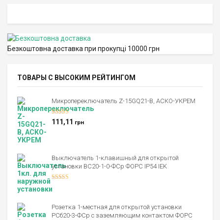
Безкоштовна доставка при прокупці 10000 грн
ТОВАРЫ С ВЫСОКИМ РЕЙТИНГОМ
Микропереключатель Z-15GQ21-B, АСКО-УКРЕМ
Оценка
5.00
111,11
грн
из 5
Выключатель 1-клавишный для открытой
установки ВС20-1-0-ФСр ФОРС IP54 IEK
Оценка
4.00
из 5
Розетка 1-местная для открытой установки
РСб20-3-ФСр с заземляющим контактом ФОРС