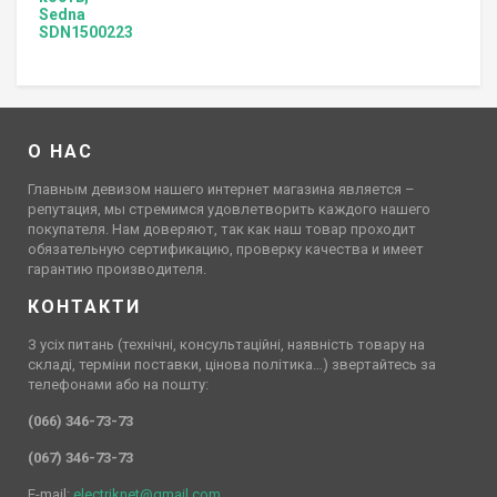
О НАС
Главным девизом нашего интернет магазина является –
репутация, мы стремимся удовлетворить каждого нашего
покупателя. Нам доверяют, так как наш товар проходит
обязательную сертификацию, проверку качества и имеет
гарантию производителя.
КОНТАКТИ
З усіх питань (технічні, консультаційні, наявність товару на
складі, терміни поставки, цінова політика…) звертайтесь за
телефонами або на пошту:
(066) 346-73-73
(067) 346-73-73
E-mail:
electriknet@gmail.com