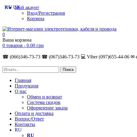
RU
UK
Мой акаунт
Вход/Регистрация
Корзина
0
Ваша корзина
0 товаров -
0.00
грн
☎ (066)346-73-73
☎ (067)346-73-73
💻 Viber (097)655-44-06
✉ 
Главная
Продукция
О нас
Обмен и возврат
Система скидок
Оформление заказа
Оплата и доставка
Вопрос/Ответ
Контакты
RU
RU