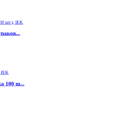
паков...
а 100 ш...