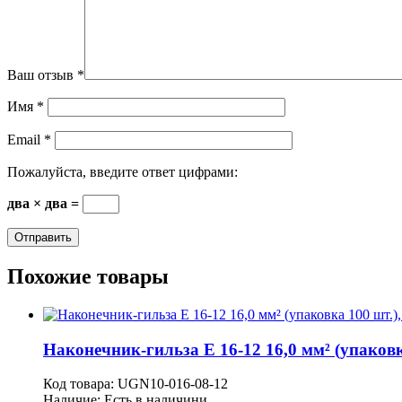
Ваш отзыв
*
Имя
*
Email
*
Пожалуйста, введите ответ цифрами:
два × два =
Похожие товары
Наконечник-гильза Е 16-12 16,0 мм² (упаковк
Код товара:
UGN10-016-08-12
Наличие:
Есть в наличини