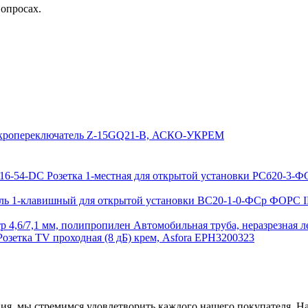
вопросах.
ропереключатель Z-15GQ21-B, АСКО-УКРЕМ
Розетка 1-местная для открытой установки РСб20-3-
ь 1-клавишный для открытой установки ВС20-1-0-ФСр ФОРС I
Автомобильная труба, неразрезная л
Розетка TV проходная (8 дБ) крем, Asfora EPH3200323
ия, мы стремимся удовлетворить каждого нашего покупателя. На