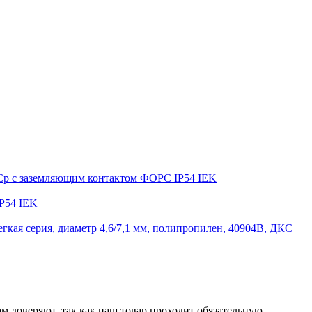
ФСр с заземляющим контактом ФОРС IP54 IEK
P54 IEK
егкая серия, диаметр 4,6/7,1 мм, полипропилен, 40904B, ДКС
м доверяют, так как наш товар проходит обязательную