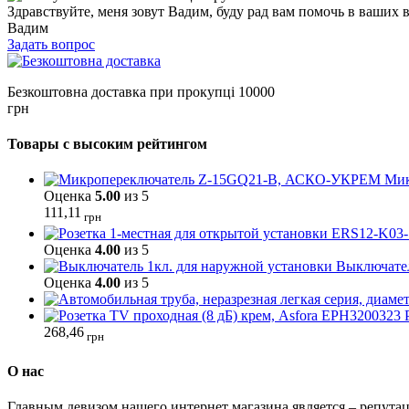
Здравствуйте, меня зовут Вадим, буду рад вам помочь в ваших 
Вадим
Задать вопрос
Безкоштовна доставка при прокупці 10000
грн
Товары с высоким рейтингом
Мик
Оценка
5.00
из 5
111,11
грн
Оценка
4.00
из 5
Выключател
Оценка
4.00
из 5
268,46
грн
О нас
Главным девизом нашего интернет магазина является – репутац