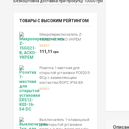
Безкоштовна доставка при прокупці 10000 грн
ТОВАРЫ С ВЫСОКИМ РЕЙТИНГОМ
Микропереключатель Z-
15GQ21-B, АСКО-УКРЕМ
Оценка
5.00
111,11
грн
из 5
Розетка 1-местная для
открытой установки РСб20-3-
ФСр с заземляющим
контактом ФОРС IP54 IEK
Оценка
4.00
из 5
Выключатель 1-клавишный
для открытой установки
Описа