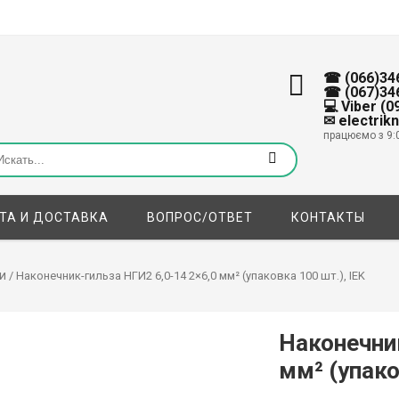
☎ (066)34
☎ (067)34
💻 Viber (
✉ electrik
працюємо з 9:
ТА И ДОСТАВКА
ВОПРОС/ОТВЕТ
КОНТАКТЫ
и
/ Наконечник-гильза НГИ2 6,0-14 2×6,0 мм² (упаковка 100 шт.), IEK
Наконечник
мм² (упако