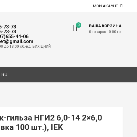
МОЙ АКАУНТ
0
ВАША КОРЗИНА
6-73-73
6-73-73
0 товаров -
0.00
грн
097)655-44-06
net@gmail.com
00 до 18:00 сб.-нд. ВИХІДНИЙ
RU
-гильза НГИ2 6,0-14 2×6,0
вка 100 шт.), IEK