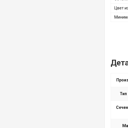
Цвет и
Минима
Дет
Прои
Тип
Сечен
Ма