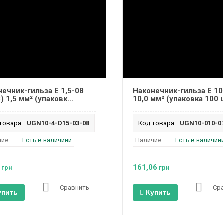
ечник-гильза Е 1,5-08
Наконечник-гильза Е 10
) 1,5 мм² (упаковк...
10,0 мм² (упаковка 100 ш
товара:
UGN10-4-D15-03-08
Код товара:
UGN10-010-0
ие:
Есть в наличини
Наличие:
Есть в наличин
161,06
грн
грн
Сравнить
Ср
упить
Купить