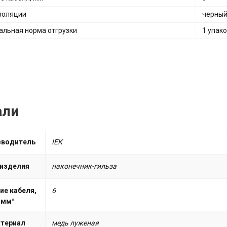
золяции
черны
льная норма отгрузки
1 упак
али
зводитель
ІЕК
 изделия
наконечник-гильза
ие кабеля,
6
мм²
териал
медь луженая