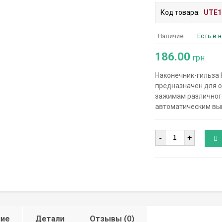
Код товара:
UTE1
Наличие:
Есть в 
186.00
грн
Наконечник-гильза НГ
предназначен для о
зажимам различног
автоматическим вык
Количество
-
+
ние
Детали
Отзывы (0)