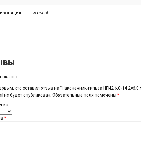
 изоляции
черный
ывы
пока нет.
ервым, кто оставил отзыв на “Наконечник-гильза НГИ2 6,0-14 2×6,0 м
il не будет опубликован.
Обязательные поля помечены
*
енка
ыв
*