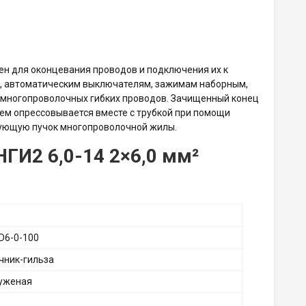
ачен для оконцевания проводов и подключения их к
, автоматическим выключателям, зажимам наборным,
я многопроволочных гибких проводов. Зачищенный конец
тем опрессовывается вместе с трубкой при помощи
рующую пучок многопроволочной жилы.
НГИ2 6,0-14 2×6,0 мм²
D6-0-100
чник-гильза
уженая