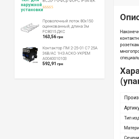
ВС20-1-0-ФСр ФОРС IP54 IEK
Оценка
Опи
4.00
из 5
Проволочный лоток 80х150
оцинкованный, длина 3м
FC8015 ДКС
Наконечн
163,56
грн
контакт
розеткам
Контактор ПМ 2-25-01 C7 25А
многопро
36B/AC 1НЗ АСКО-УКРЕМ
специаль
A0040010103
592,91
грн
Хара
(упа
Произ
Артик
Тип из
Матери
Сечени