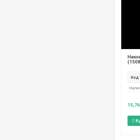
Након
(1508
Код 
Налич
15,76
К