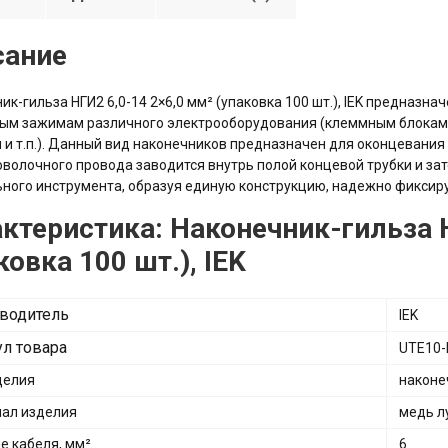
сание
ик-гильза НГИ2 6,0-14 2×6,0 мм² (упаковка 100 шт.), IEK предназн
ным зажимам различного электрооборудования (клеммным блокам
 и т.п.). Данный вид наконечников предназначен для оконцевани
волочного провода заводится внутрь полой концевой трубки и за
ного инструмента, образуя единую конструкцию, надежно фикси
ктеристика: Наконечник-гильза 
ковка 100 шт.), IEK
водитель
IEK
ул товара
UTE10-
делия
наконе
ал изделия
медь л
е кабеля, мм²
6