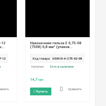
-12
Наконечник-гильза Е 0,75-08
...
(7508) 0,8 мм² (упаков...
7-12
Код товара:
UGN10-4-C75-02-08
и
Наличие:
Есть в наличини
14,7
грн
авнить
Сравнить
Купить