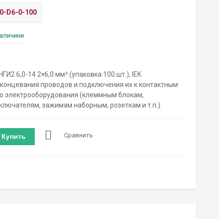
0-D6-0-100
наличини
И2 6,0-14 2×6,0 мм² (упаковка 100 шт.), IEK
концевания проводов и подключения их к контактным
о электрооборудования (клеммным блокам,
лючателям, зажимам наборным, розеткам и т.п.).
Сравнить
Купить