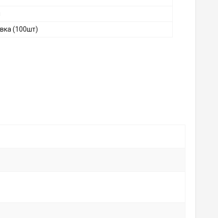
й
овка (100шт)