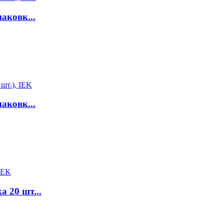
аковк...
аковк...
а 20 шт...