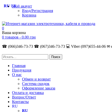
RU
UK
Мой акаунт
Вход/Регистрация
Корзина
0
Ваша корзина
0 товаров -
0.00
грн
☎ (066)346-73-73
☎ (067)346-73-73
💻 Viber (097)655-44-06
✉ 
Главная
Продукция
О нас
Обмен и возврат
Система скидок
Оформление заказа
Оплата и доставка
Вопрос/Ответ
Контакты
RU
RU