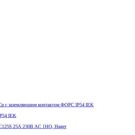
ФСр с заземляющим контактом ФОРС IP54 IEK
P54 IEK
C125S 25А 230В AC 1НО, Hager