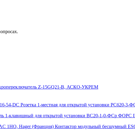
вопросах.
ропереключатель Z-15GQ21-B, АСКО-УКРЕМ
Розетка 1-местная для открытой установки РСб20-3-
ь 1-клавишный для открытой установки ВС20-1-0-ФСр ФОРС I
Контактор модульный бесшумный ES