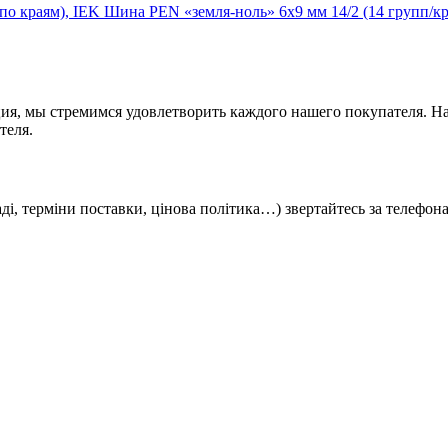
Шина PEN «земля-ноль» 6x9 мм 14/2 (14 групп/кр
ия, мы стремимся удовлетворить каждого нашего покупателя. На
теля.
кладі, терміни поставки, цінова політика…) звертайтесь за телефо