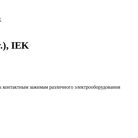
K
.), IEK
х к контактным зажимам различного электрооборудования