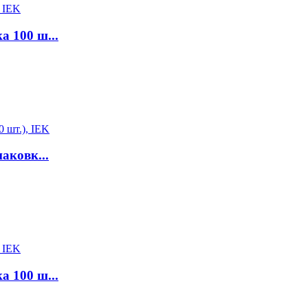
а 100 ш...
аковк...
а 100 ш...