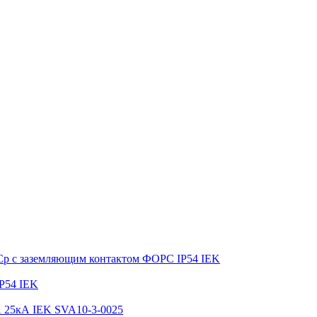
ФСр с заземляющим контактом ФОРС IP54 IEK
P54 IEK
А 25кА IEK SVA10-3-0025