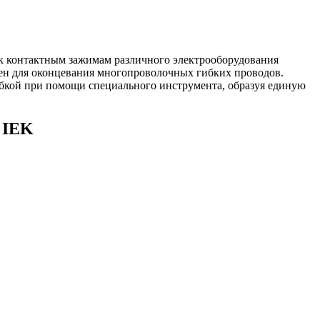
х к контактным зажимам различного электрооборудования
чен для оконцевания многопроволочных гибких проводов.
убкой при помощи специального инструмента, образуя единую
, IEK