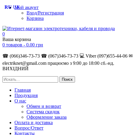
RU
UK
Мой акаунт
Вход/Регистрация
Корзина
0
Ваша корзина
0 товаров -
0.00
грн
☎ (066)346-73-73
☎ (067)346-73-73
💻 Viber (097)655-44-06
✉
electriknet@gmail.com
працюємо з 9:00 до 18:00 сб.-нд.
ВИХІДНИЙ
Главная
Продукция
О нас
Обмен и возврат
Система скидок
Оформление заказа
Оплата и доставка
Вопрос/Ответ
Контакты