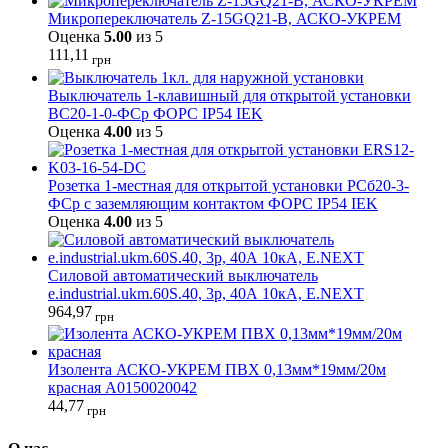
Микропереключатель Z-15GQ21-B, АСКО-УКРЕМ
Оценка
5.00
из 5
111,11
грн
Выключатель 1-клавишный для открытой установки
ВС20-1-0-ФСр ФОРС IP54 IEK
Оценка
4.00
из 5
Розетка 1-местная для открытой установки РСб20-3-
ФСр с заземляющим контактом ФОРС IP54 IEK
Оценка
4.00
из 5
Силовой автоматический выключатель
e.industrial.ukm.60S.40, 3р, 40А 10кА, E.NEXT
964,97
грн
Изолента АСКО-УКРЕМ ПВХ 0,13мм*19мм/20м
красная A0150020042
44,77
грн