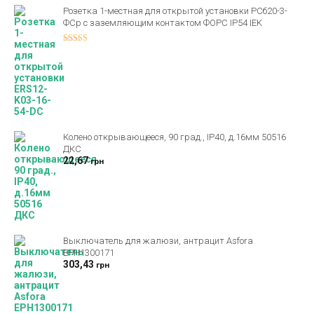
Розетка 1-местная для открытой установки РСб20-3-
ФСр с заземляющим контактом ФОРС IP54 IEK
Оценка
4.00
из 5
Колено открывающееся, 90 град., IP40, д.16мм 50516
ДКС
22,67
грн
Выключатель для жалюзи, антрацит Asfora
EPH1300171
303,43
грн