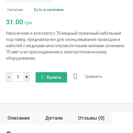
Наличие:
Есть в наличини
31.00
грн
Наконечник e.end.stand.c.70 медный луженный кабельный
под пайку, предназначен для оконцовывания проводов и
кабелей с медными многопроволочными жилами сечением
70 мм² и их присоединения к электротехническому
оборудованию.
Количество
-
+
Сравнить
Купить
Описание
Детали
Отзывы (0)