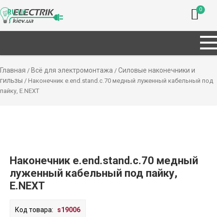
0
RU
UK
Главная
Всё для электромонтажа
Силовые наконечники и
/
/
гильзы
/ Наконечник e.end.stand.c.70 медный луженный кабельный под
пайку, E.NEXT
Наконечник e.end.stand.c.70 медный
луженный кабельный под пайку,
E.NEXT
Код товара:
s19006