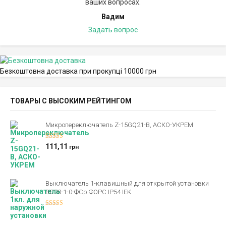
ваших вопросах.
Вадим
Задать вопрос
Безкоштовна доставка при прокупці 10000 грн
ТОВАРЫ С ВЫСОКИМ РЕЙТИНГОМ
Микропереключатель Z-15GQ21-B, АСКО-УКРЕМ
Оценка
5.00
111,11
грн
из 5
Выключатель 1-клавишный для открытой установки
ВС20-1-0-ФСр ФОРС IP54 IEK
Оценка
4.00
из 5