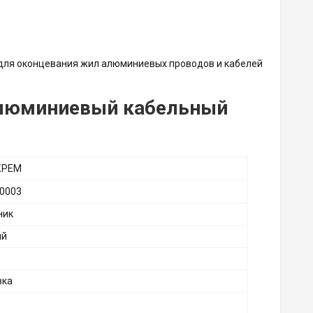
 для оконцевания жил алюминиевых проводов и кабелей
 алюминиевый кабельный
КРЕМ
0003
ник
ий
вка