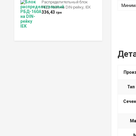
Распределительный блок
Минима
РБД-160А на DIN-рейку, IEK
336,43
грн
Дет
Прои
Тип
Сечен
Ма