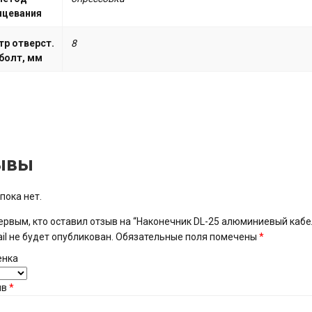
нцевания
р отверст.
8
болт, мм
ывы
пока нет.
ервым, кто оставил отзыв на “Наконечник DL-25 алюминиевый каб
il не будет опубликован.
Обязательные поля помечены
*
енка
ыв
*