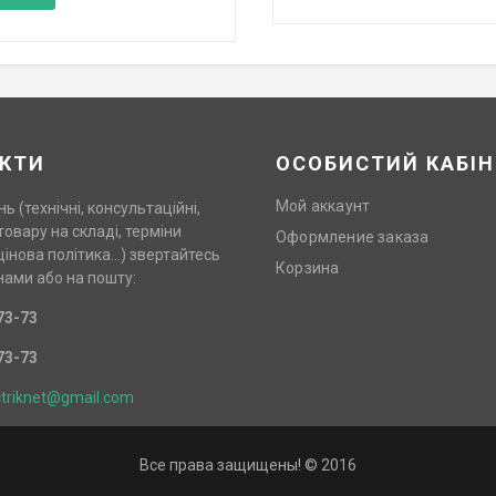
КТИ
ОСОБИСТИЙ КАБІН
Мой аккаунт
нь (технічні, консультаційні,
товару на складі, терміни
Оформление заказа
цінова політика…) звертайтесь
Корзина
нами або на пошту:
73-73
73-73
ctriknet@gmail.com
Все права защищены! © 2016