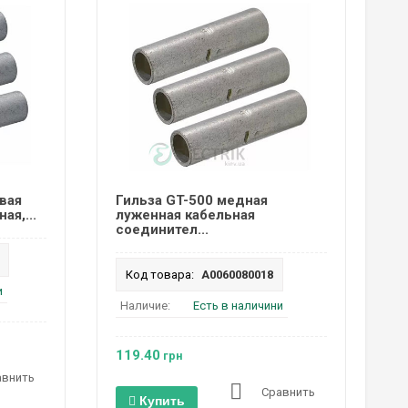
вая
Гильза GT-500 медная
ая,...
луженная кабельная
соединител...
Код товара:
A0060080018
и
Наличие:
Есть в наличини
119.40
грн
авнить
Сравнить
Купить