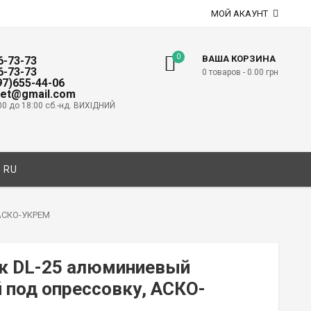
МОЙ АКАУНТ
0
ВАША КОРЗИНА
6-73-73
6-73-73
0 товаров -
0.00
грн
097)655-44-06
net@gmail.com
00 до 18:00 сб.-нд. ВИХІДНИЙ
RU
 АСКО-УКРЕМ
к DL-25 алюминиевый
 под опрессовку, АСКО-