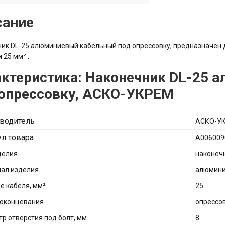
сание
ик DL-25 алюминиевый кабельный под опрессовку, предназначен
 25 мм² .
актеристика: Наконечник DL-25
 опрессовку, АСКО-УКРЕМ
водитель
АСКО-У
ул товара
A006009
делия
наконеч
ал изделия
алюмин
е кабеля, мм²
25
оконцевания
опрессо
р отверстия под болт, мм
8