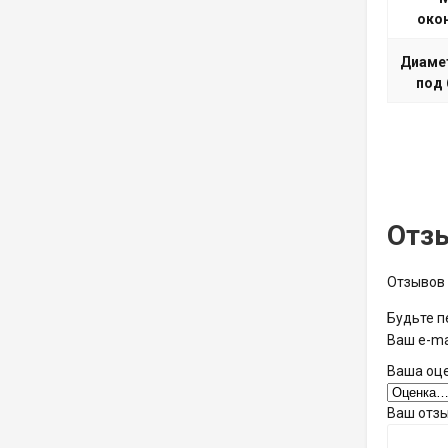
око
Диамет
под 
Отз
Отзывов 
Будьте п
Ваш e-ma
Ваша оц
Ваш отз