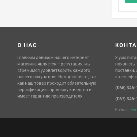
О НАС
КОНТА
Главным девизом нашего интернет
З усіх пита
магазина является – репутация, мы
наявність 
стремимся удовлетворить каждого
поставки, 
нашего покупателя. Нам доверяют, так
за телефо
как наш товар проходит обязательную
(066) 346-
сертификацию, проверку качества и
имеет гарантию производителя.
(067) 346-
E-mail:
ele