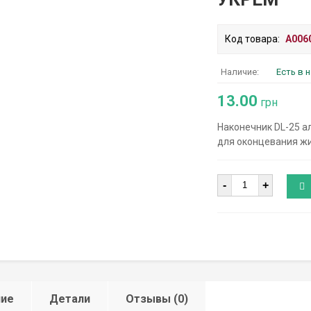
Код товара:
A006
Наличие:
Есть в 
13.00
грн
Наконечник DL-25 а
для оконцевания жи
Количество
-
+
ние
Детали
Отзывы (0)