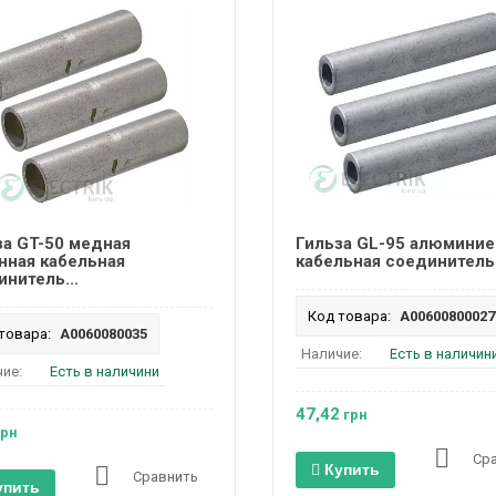
за GT-50 медная
Гильза GL-95 алюминие
нная кабельная
кабельная соединительн
нитель...
Код товара:
A00600800027
товара:
A0060080035
Наличие:
Есть в наличин
ие:
Есть в наличини
47,42
грн
рн
Ср
Купить
Сравнить
упить