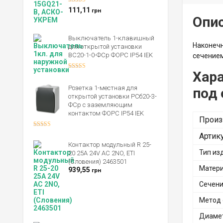
Оценка
5.00
111,11
грн
из 5
Опи
Выключатель 1-клавишный
Наконечн
для открытой установки
ВС20-1-0-ФСр ФОРС IP54 IEK
сечением
Хар
Оценка
4.00
из 5
Розетка 1-местная для
под
открытой установки РСб20-3-
ФСр с заземляющим
контактом ФОРС IP54 IEK
Произ
Оценка
Артик
4.00
из 5
Контактор модульный R 25-
Тип из
20 25A 24V AC 2NO, ETI
(Словения) 2463501
Матери
939,55
грн
Сечени
Метод 
Диамет