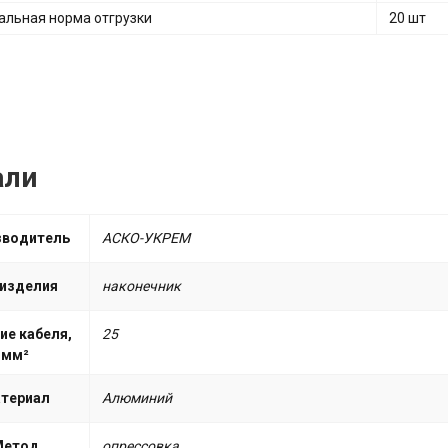
льная норма отгрузки
20 шт
али
зводитель
АСКО-УКРЕМ
 изделия
наконечник
ие кабеля,
25
мм²
териал
Алюминий
Метод
опрессовка