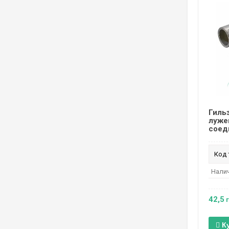
Гиль
луже
соеди
Код 
Налич
42,5
г
К