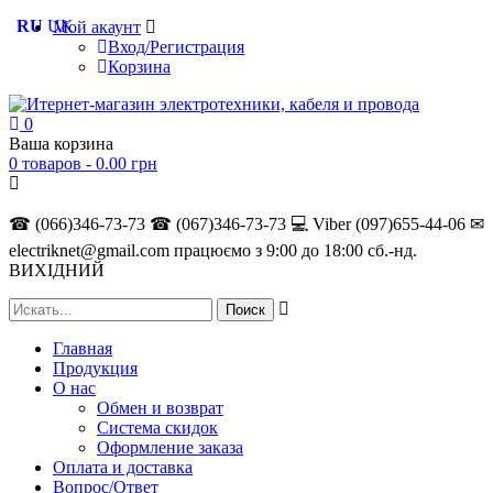
RU
UK
Мой акаунт
Вход/Регистрация
Корзина
0
Ваша корзина
0 товаров -
0.00
грн
☎ (066)346-73-73
☎ (067)346-73-73
💻 Viber (097)655-44-06
✉
electriknet@gmail.com
працюємо з 9:00 до 18:00 сб.-нд.
ВИХІДНИЙ
Главная
Продукция
О нас
Обмен и возврат
Система скидок
Оформление заказа
Оплата и доставка
Вопрос/Ответ