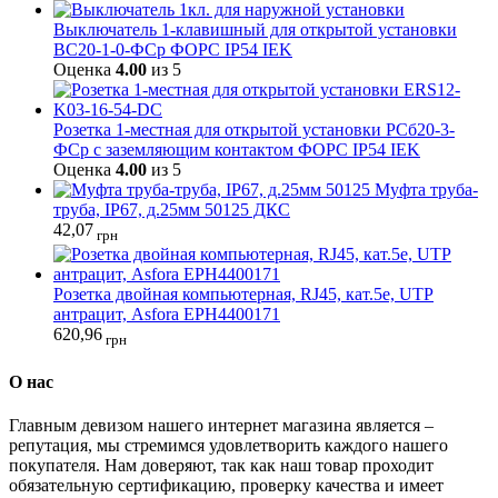
Выключатель 1-клавишный для открытой установки
ВС20-1-0-ФСр ФОРС IP54 IEK
Оценка
4.00
из 5
Розетка 1-местная для открытой установки РСб20-3-
ФСр с заземляющим контактом ФОРС IP54 IEK
Оценка
4.00
из 5
Муфта труба-
труба, IP67, д.25мм 50125 ДКС
42,07
грн
Розетка двойная компьютерная, RJ45, кат.5е, UTP
антрацит, Asfora EPH4400171
620,96
грн
О нас
Главным девизом нашего интернет магазина является –
репутация, мы стремимся удовлетворить каждого нашего
покупателя. Нам доверяют, так как наш товар проходит
обязательную сертификацию, проверку качества и имеет