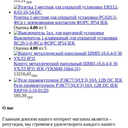
111,11
грн
Розетка 1-местная для открытой установки РСб20-3-
ФСр с заземляющим контактом ФОРС IP54 IEK
Оценка
4.00
из 5
Выключатель 1-клавишный для открытой установки
ВС20-1-0-ФСр ФОРС IP54 IEK
Оценка
4.00
из 5
Корпус металлический напольный ЩМП-16.6.4-0 36
УХЛ3 IP31 IEK (YKM40-1664-31)
13210,43
грн
Реле промежуточное РЭК77/3(LY3) 10А 12В DC IEK
RRP10-3-10-012D
185,39
грн
О нас
Главным девизом нашего интернет магазина является –
репутация, мы стремимся удовлетворить каждого нашего