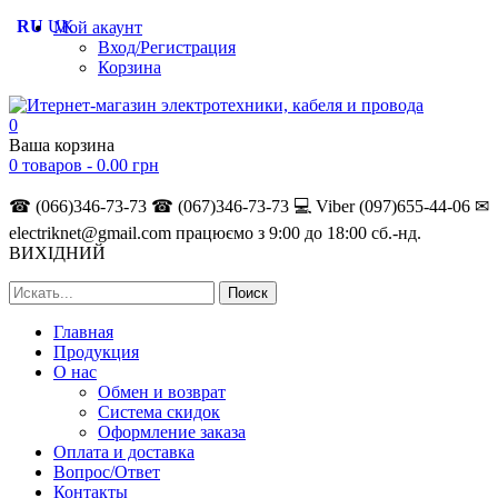
RU
UK
Мой акаунт
Вход/Регистрация
Корзина
0
Ваша корзина
0 товаров -
0.00
грн
☎ (066)346-73-73
☎ (067)346-73-73
💻 Viber (097)655-44-06
✉
electriknet@gmail.com
працюємо з 9:00 до 18:00 сб.-нд.
ВИХІДНИЙ
Главная
Продукция
О нас
Обмен и возврат
Система скидок
Оформление заказа
Оплата и доставка
Вопрос/Ответ
Контакты