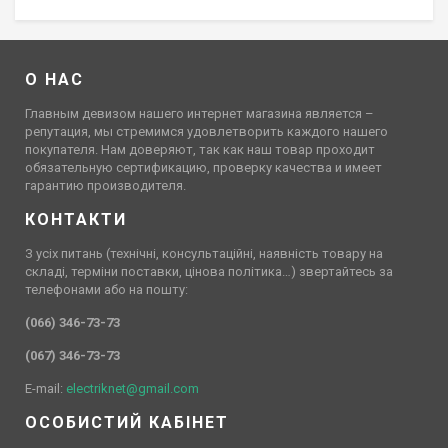
О НАС
Главным девизом нашего интернет магазина является –
репутация, мы стремимся удовлетворить каждого нашего
покупателя. Нам доверяют, так как наш товар проходит
обязательную сертификацию, проверку качества и имеет
гарантию производителя.
КОНТАКТИ
З усіх питань (технічні, консультаційні, наявність товару на
складі, терміни поставки, цінова політика…) звертайтесь за
телефонами або на пошту:
(066) 346-73-73
(067) 346-73-73
E-mail:
electriknet@gmail.com
ОСОБИСТИЙ КАБІНЕТ