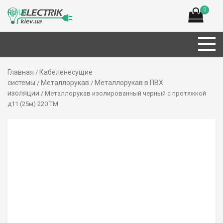
0
RU
UK
Главная
Кабеленесущие
/
системы
Металлорукав
Металлорукав в ПВХ
/
/
изоляции
/ Металлорукав изолированный черный с протяжкой
д11 (25м) 220 ТМ