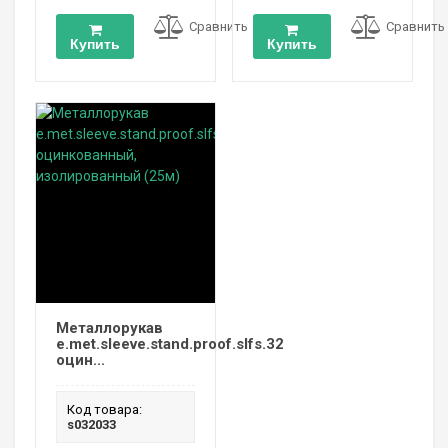
Сравнить
Сравнить
Купить
Купить
Металлорукав
e.met.sleeve.stand.proof.slfs.32
оцин...
Код товара:
s032033