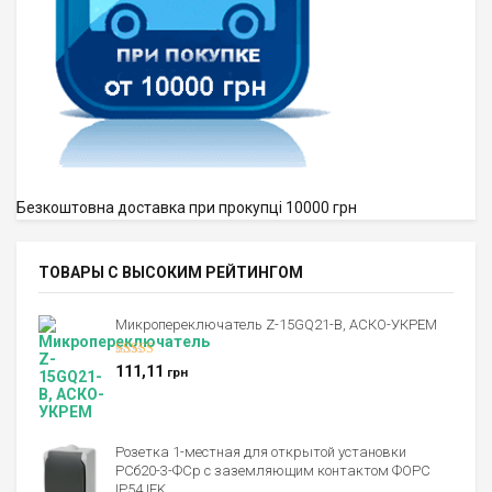
Безкоштовна доставка при прокупці 10000 грн
ТОВАРЫ С ВЫСОКИМ РЕЙТИНГОМ
Микропереключатель Z-15GQ21-B, АСКО-УКРЕМ
Оценка
5.00
111,11
грн
из 5
Розетка 1-местная для открытой установки
РСб20-3-ФСр с заземляющим контактом ФОРС
IP54 IEK