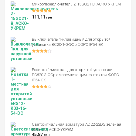
Микропереключатель Z-15GQ21-B, АСКО-УКРЕМ
Оценка
5.00
111,11
грн
из 5
Выключатель 1-клавишный для открытой
установки ВС20-1-0-ФСр ФОРС IP54 IEK
Оценка
4.00
из 5
Розетка 1-местная для открытой установки
РСб20-3-ФСр с заземляющим контактом ФОРС
IP54 IEK
Оценка
4.00
из 5
Светосигнальная арматура AD22-22DS зеленая
220В DC, АСКО-УКРЕМ
45,87
грн