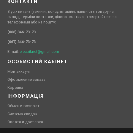
КОНТАКТИ
З усіх питань (технічні, консультаційні, наявність товару на
складі, терміни поставки, цінова політика…) звертайтесь за
телефонами або на пошту:
(066) 346-73-73
(067) 346-73-73
E-mail:
electriknet@gmail.com
ОСОБИСТИЙ КАБІНЕТ
Мой аккаунт
Оформление заказа
Корзина
ІНФОРМАЦІЯ
Обмен и возврат
Система скидок
Оплата и доставка