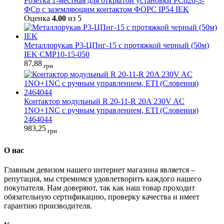
Розетка 1-местная для открытой установки РСб20-3-
ФСр с заземляющим контактом ФОРС IP54 IEK
Оценка
4.00
из 5
Металлорукав Р3-ЦПнг-15 с протяжкой черный (50м)
IEK CMP10-15-050
87,88
грн
Контактор модульный R 20-11-R 20A 230V AC
1NO+1NC с ручным управлением, ETI (Словения)
2464044
983,25
грн
О нас
Главным девизом нашего интернет магазина является –
репутация, мы стремимся удовлетворить каждого нашего
покупателя. Нам доверяют, так как наш товар проходит
обязательную сертификацию, проверку качества и имеет
гарантию производителя.