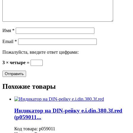
Имя
*
Email
*
Пожалуйста, введите ответ цифрами:
3 × четыре =
Похожие товары
Индикатор на DIN-рейку e.i.din.380.3f.red
(p059011...
Код товара:
p059011