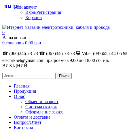
RU
UK
Мой акаунт
Вход/Регистрация
Корзина
0
Ваша корзина
0 товаров -
0.00
грн
☎ (066)346-73-73
☎ (067)346-73-73
💻 Viber (097)655-44-06
✉
electriknet@gmail.com
працюємо з 9:00 до 18:00 сб.-нд.
ВИХІДНИЙ
Главная
Продукция
О нас
Обмен и возврат
Система скидок
Оформление заказа
Оплата и доставка
Вопрос/Ответ
Контакты