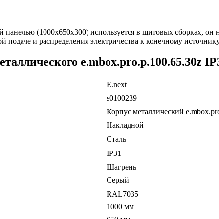
ной панелью (1000х650х300) используется в щитовых сборках, о
ой подаче и распределения электричества к конечному источнику
таллического e.mbox.pro.p.100.65.30z I
E.next
s0100239
Корпус металлический e.mbox.pro
Накладной
Сталь
ІР31
Шагрень
Серый
RAL7035
1000 мм