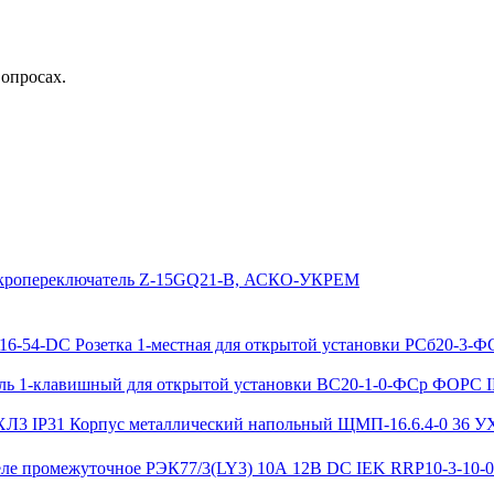
вопросах.
ропереключатель Z-15GQ21-B, АСКО-УКРЕМ
Розетка 1-местная для открытой установки РСб20-3-
ь 1-клавишный для открытой установки ВС20-1-0-ФСр ФОРС I
Корпус металлический напольный ЩМП-16.6.4-0 36 У
еле промежуточное РЭК77/3(LY3) 10А 12В DC IEK RRP10-3-10-