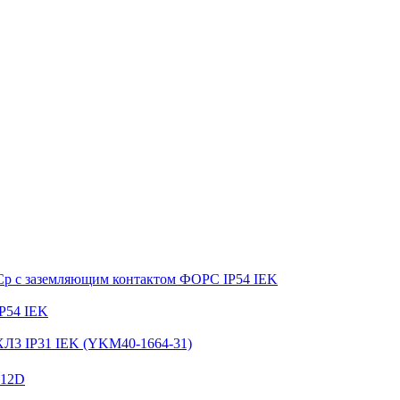
ФСр с заземляющим контактом ФОРС IP54 IEK
P54 IEK
ХЛ3 IP31 IEK (YKM40-1664-31)
012D