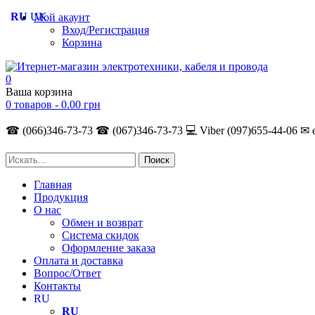
RU
UK
Мой акаунт
Вход/Регистрация
Корзина
0
Ваша корзина
0 товаров -
0.00
грн
☎ (066)346-73-73
☎ (067)346-73-73
💻 Viber (097)655-44-06
✉ 
Главная
Продукция
О нас
Обмен и возврат
Система скидок
Оформление заказа
Оплата и доставка
Вопрос/Ответ
Контакты
RU
RU