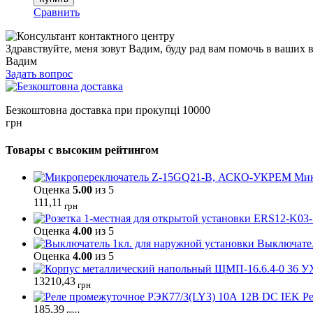
Сравнить
Здравствуйте, меня зовут Вадим, буду рад вам помочь в ваших 
Вадим
Задать вопрос
Безкоштовна доставка при прокупці 10000
грн
Товары с высоким рейтингом
Мик
Оценка
5.00
из 5
111,11
грн
Оценка
4.00
из 5
Выключател
Оценка
4.00
из 5
13210,43
грн
Р
185,39
грн