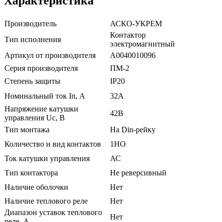
Характеристика
Производитель
АСКО-УКРЕМ
Контактор
Тип исполнения
электромагнитный
Артикул от производителя
A0040010096
Серия производителя
ПМ-2
Степень защиты
IP20
Номинальный ток In, А
32А
Напряжение катушки
42В
управления Uc, В
Тип монтажа
На Din-рейку
Количество и вид контактов
1НО
Ток катушки управления
АС
Тип контактора
Не реверсивный
Наличие оболочки
Нет
Наличие теплового реле
Нет
Диапазон уставок теплового
Нет
реле, А