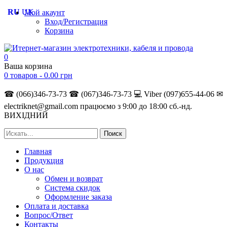
RU
UK
Мой акаунт
Вход/Регистрация
Корзина
0
Ваша корзина
0 товаров -
0.00
грн
☎ (066)346-73-73
☎ (067)346-73-73
💻 Viber (097)655-44-06
✉
electriknet@gmail.com
працюємо з 9:00 до 18:00 сб.-нд.
ВИХІДНИЙ
Главная
Продукция
О нас
Обмен и возврат
Система скидок
Оформление заказа
Оплата и доставка
Вопрос/Ответ
Контакты