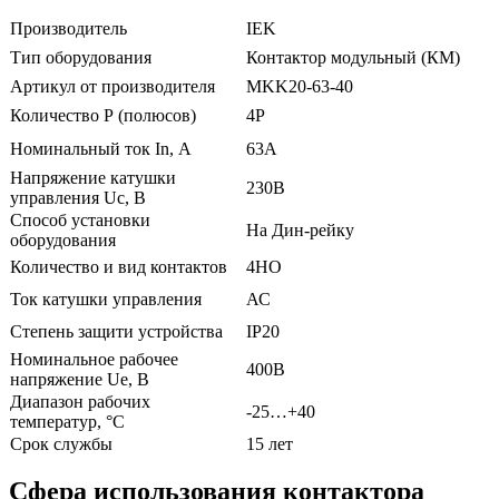
Производитель
IEK
Тип оборудования
Контактор модульный (КМ)
Артикул от производителя
MKK20-63-40
Количество Р (полюсов)
4Р
Номинальный ток In, А
63А
Напряжение катушки
230В
управления Uc, В
Способ установки
На Дин-рейку
оборудования
Количество и вид контактов
4НО
Ток катушки управления
АС
Степень защити устройства
ІР20
Номинальное рабочее
400В
напряжение Ue, В
Диапазон рабочих
-25…+40
температур, °С
Срок службы
15 лет
Сфера использования контактора