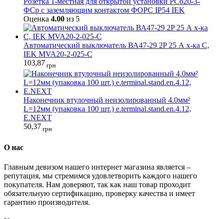
Розетка 1-местная для открытой установки РСб20-3-
ФСр с заземляющим контактом ФОРС IP54 IEK
Оценка
4.00
из 5
Автоматический выключатель ВА47-29 2P 25 А х-ка C,
IEK MVA20-2-025-C
103,87
грн
Наконечник втулочный неизолированный 4.0мм²
L=12мм (упаковка 100 шт.) e.terminal.stand.en.4.12,
E.NEXT
50,37
грн
О нас
Главным девизом нашего интернет магазина является –
репутация, мы стремимся удовлетворить каждого нашего
покупателя. Нам доверяют, так как наш товар проходит
обязательную сертификацию, проверку качества и имеет
гарантию производителя.