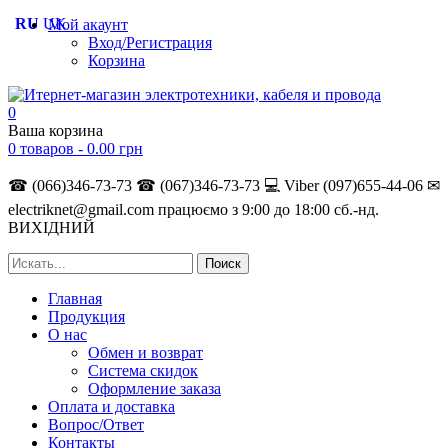
RU
UK
Мой акаунт
Вход/Регистрация
Корзина
0
Ваша корзина
0 товаров -
0.00
грн
☎ (066)346-73-73
☎ (067)346-73-73
💻 Viber (097)655-44-06
✉
electriknet@gmail.com
працюємо з 9:00 до 18:00 сб.-нд.
ВИХІДНИЙ
Главная
Продукция
О нас
Обмен и возврат
Система скидок
Оформление заказа
Оплата и доставка
Вопрос/Ответ
Контакты