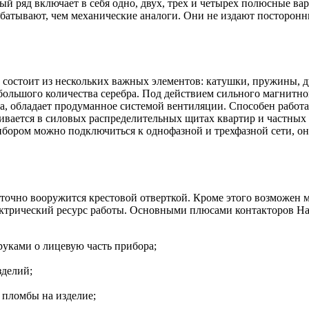
ый ряд включает в себя одно, двух, трех и четырех полюсные в
батывают, чем механические аналоги. Они не издают посторон
о состоит из нескольких важных элементов: катушки, пружины,
большого количества серебра. Под действием сильного магнитног
а, обладает продуманное системой вентиляции. Способен работа
ливается в силовых распределительных щитах квартир и частны
бором можно подключиться к однофазной и трехфазной сети, он 
таточно вооружится крестовой отверткой. Кроме этого возможе
ктрический ресурс работы. Основными плюсами контакторов Ha
уками о лицевую часть прибора;
зделий;
пломбы на изделие;