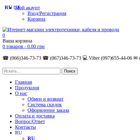
RU
UK
Мой акаунт
Вход/Регистрация
Корзина
0
Ваша корзина
0 товаров -
0.00
грн
☎ (066)346-73-73
☎ (067)346-73-73
💻 Viber (097)655-44-06
✉ 
Главная
Продукция
О нас
Обмен и возврат
Система скидок
Оформление заказа
Оплата и доставка
Вопрос/Ответ
Контакты
RU
RU