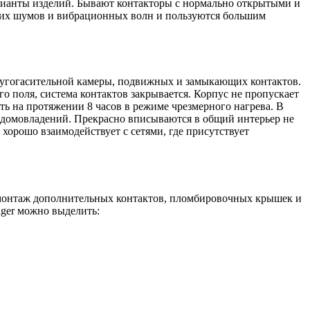
арианты изделий. Бывают контакторы с нормально открытыми и
них шумов и вибрационных волн и пользуются большим
 дугогасительной камеры, подвижных и замыкающих контактов.
о поля, система контактов закрывается. Корпус не пропускает
ть на протяжении 8 часов в режиме чрезмерного нагрева. В
х домовладений. Прекрасно вписываются в общий интерьер не
хорошо взаимодействует с сетями, где присутствует
н монтаж дополнительных контактов, пломбировочных крышек и
ger можно выделить: