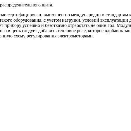
распределительного щита.
ю сертифицирован, выполнен по международным стандартам кач
акого оборудования, с учетом нагрузки, условий эксплуатации 
ет прибору успешно и безотказно отработать не один год. Модул
ого в цепь следует добавить тепловое реле, которое вдобавок з
онную схему регулирования электромоторами.