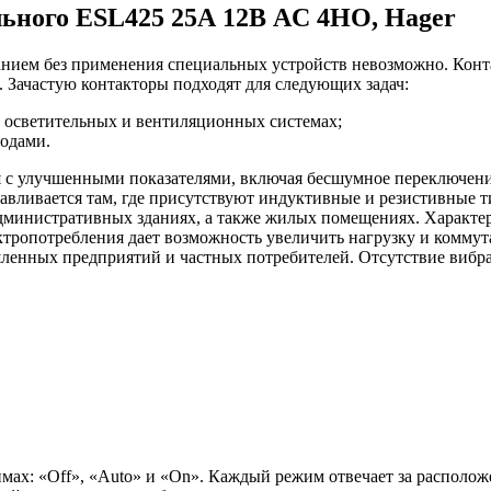
льного ESL425 25А 12В AC 4НО, Hager
анием без применения специальных устройств невозможно. Кон
. Зачастую контакторы подходят для следующих задач:
 осветительных и вентиляционных системах;
одами.
 с улучшенными показателями, включая бесшумное переключени
авливается там, где присутствуют индуктивные и резистивные т
административных зданиях, а также жилых помещениях. Характе
ектропотребления дает возможность увеличить нагрузку и комм
енных предприятий и частных потребителей. Отсутствие вибрац
ах: «Off», «Auto» и «On». Каждый режим отвечает за расположе