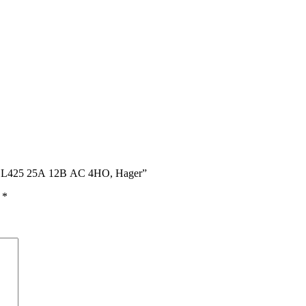
ESL425 25А 12В AC 4НО, Hager”
ы
*