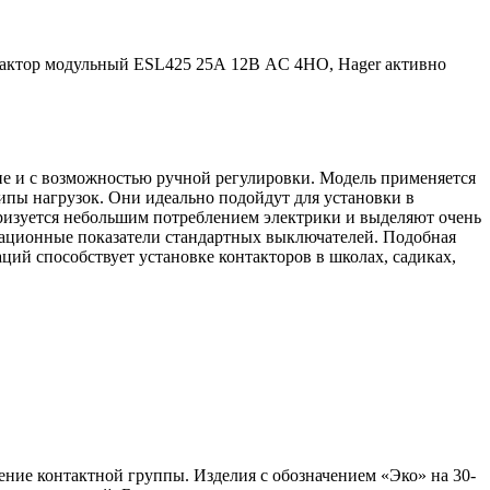
тактор модульный ESL425 25А 12В AC 4НО, Hager активно
е и с возможностью ручной регулировки. Модель применяется
ипы нагрузок. Они идеально подойдут для установки в
ризуется небольшим потреблением электрики и выделяют очень
утационные показатели стандартных выключателей. Подобная
ий способствует установке контакторов в школах, садиках,
ние контактной группы. Изделия с обозначением «Эко» на 30-