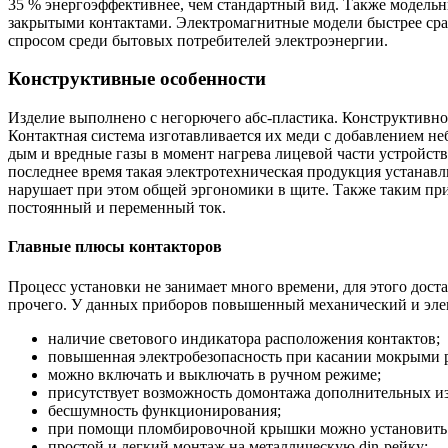
35 % энергоэффективнее, чем стандартный вид. Также модельн
закрытыми контактами. Электромагнитные модели быстрее сра
спросом среди бытовых потребителей электроэнергии.
Конструктивные особенности
Изделие выполнено с негорючего абс-пластика. Конструктивн
Контактная система изготавливается их меди с добавлением не
дым и вредные газы в момент нагрева лицевой части устройств
последнее время такая электротехническая продукция устанав
нарушает при этом общей эргономики в щите. Также таким при
постоянный и переменный ток.
Главные плюсы контакторов
Процесс установки не занимает много времени, для этого дос
прочего. У данных приборов повышенный механический и эле
наличие светового индикатора расположения контактов;
повышенная электробезопасность при касании мокрыми р
можно включать и выключать в ручном режиме;
присутствует возможность домонтажа дополнительных и
бесшумность функционирования;
при помощи пломбировочной крышки можно установить 
простой и легкий монтаж на металлическую din-рейку;