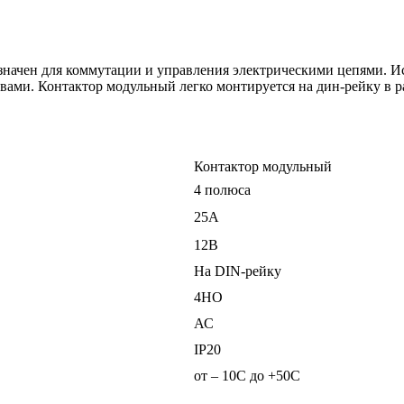
ачен для коммутации и управления электрическими цепями. Ис
вами. Контактор модульный легко монтируется на дин-рейку в 
Контактор модульный
4 полюса
25А
12В
На DIN-рейку
4НО
АС
ІР20
от – 10С до +50С