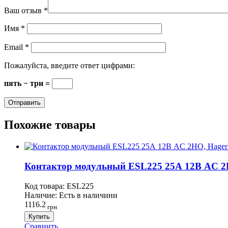
Ваш отзыв
*
Имя
*
Email
*
Пожалуйста, введите ответ цифрами:
пять − три =
Похожие товары
Контактор модульный ESL225 25А 12В AC 2
Код товара:
ESL225
Наличие:
Есть в наличини
1116.2
грн
Купить
Сравнить