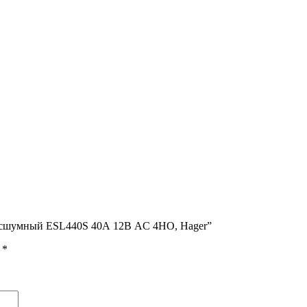
 бесшумный ESL440S 40А 12В AC 4НО, Hager”
ы
*