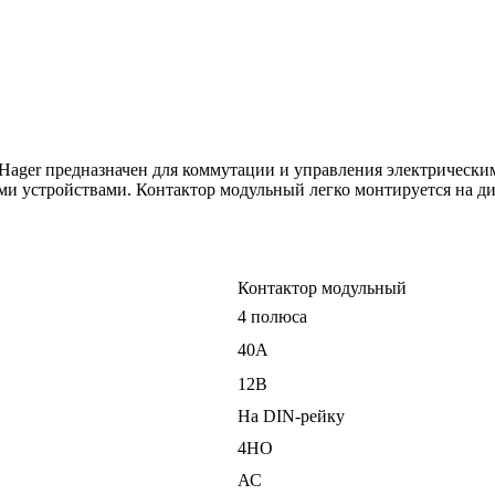
ger предназначен для коммутации и управления электрическим
ми устройствами. Контактор модульный легко монтируется на ди
Контактор модульный
4 полюса
40А
12В
На DIN-рейку
4НО
АС