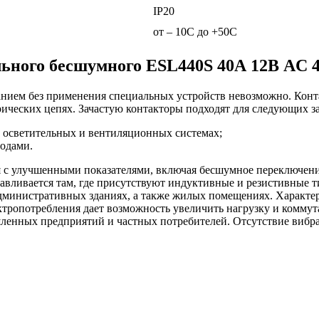
ІР20
от – 10С до +50С
льного бесшумного ESL440S 40А 12В AC 
анием без применения специальных устройств невозможно. Ко
ических цепях. Зачастую контакторы подходят для следующих за
 осветительных и вентиляционных системах;
одами.
 с улучшенными показателями, включая бесшумное переключени
авливается там, где присутствуют индуктивные и резистивные т
административных зданиях, а также жилых помещениях. Характе
ектропотребления дает возможность увеличить нагрузку и комм
енных предприятий и частных потребителей. Отсутствие вибрац