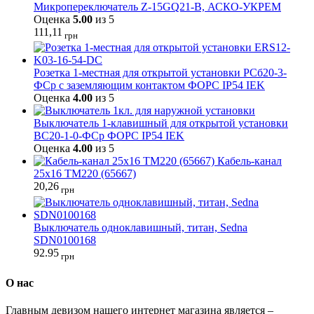
Микропереключатель Z-15GQ21-B, АСКО-УКРЕМ
Оценка
5.00
из 5
111,11
грн
Розетка 1-местная для открытой установки РСб20-3-
ФСр с заземляющим контактом ФОРС IP54 IEK
Оценка
4.00
из 5
Выключатель 1-клавишный для открытой установки
ВС20-1-0-ФСр ФОРС IP54 IEK
Оценка
4.00
из 5
Кабель-канал
25х16 ТМ220 (65667)
20,26
грн
Выключатель одноклавишный, титан, Sedna
SDN0100168
92.95
грн
О нас
Главным девизом нашего интернет магазина является –