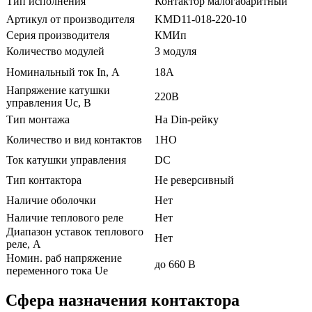
Тип исполнения
Контактор малогабаритный
Артикул от производителя
KMD11-018-220-10
Серия производителя
КМИп
Количество модулей
3 модуля
Номинальный ток In, А
18А
Напряжение катушки
220В
управления Uc, В
Тип монтажа
На Din-рейку
Количество и вид контактов
1НО
Ток катушки управления
DС
Тип контактора
Не реверсивный
Наличие оболочки
Нет
Наличие теплового реле
Нет
Диапазон уставок теплового
Нет
реле, А
Номин. раб напряжение
до 660 В
переменного тока Ue
Сфера назначения контактора