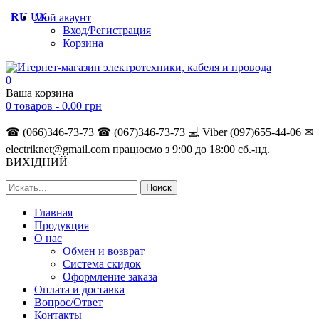
RU
UK
Мой акаунт
Вход/Регистрация
Корзина
0
Ваша корзина
0 товаров -
0.00
грн
☎ (066)346-73-73
☎ (067)346-73-73
💻 Viber (097)655-44-06
✉
electriknet@gmail.com
працюємо з 9:00 до 18:00 сб.-нд.
ВИХІДНИЙ
Главная
Продукция
О нас
Обмен и возврат
Система скидок
Оформление заказа
Оплата и доставка
Вопрос/Ответ
Контакты