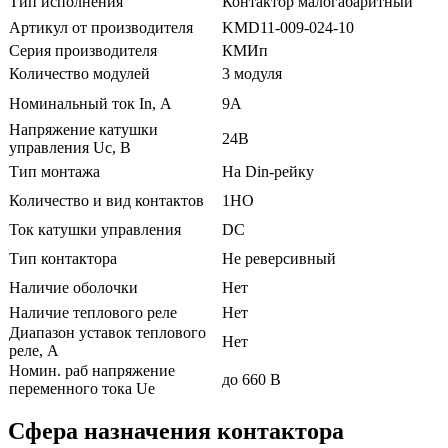
Тип исполнения
Контактор малогабаритный
Артикул от производителя
KMD11-009-024-10
Серия производителя
КМИп
Количество модулей
3 модуля
Номинальный ток In, А
9А
Напряжение катушки
24В
управления Uc, В
Тип монтажа
На Din-рейку
Количество и вид контактов
1НО
Ток катушки управления
DС
Тип контактора
Не реверсивный
Наличие оболочки
Нет
Наличие теплового реле
Нет
Диапазон уставок теплового
Нет
реле, А
Номин. раб напряжение
до 660 В
переменного тока Ue
Сфера назначения контактора