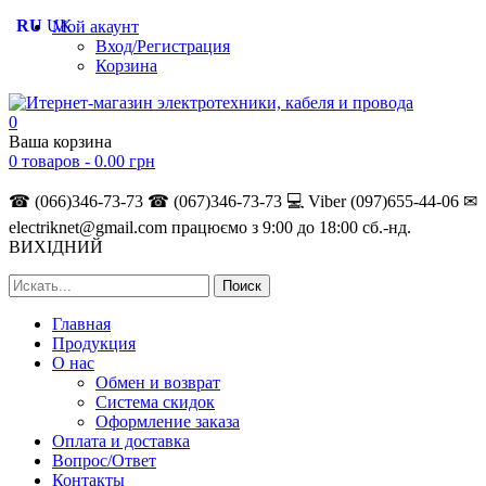
RU
UK
Мой акаунт
Вход/Регистрация
Корзина
0
Ваша корзина
0 товаров -
0.00
грн
☎ (066)346-73-73
☎ (067)346-73-73
💻 Viber (097)655-44-06
✉
electriknet@gmail.com
працюємо з 9:00 до 18:00 сб.-нд.
ВИХІДНИЙ
Главная
Продукция
О нас
Обмен и возврат
Система скидок
Оформление заказа
Оплата и доставка
Вопрос/Ответ
Контакты