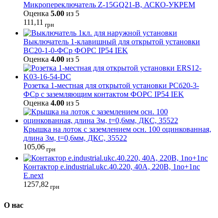
Микропереключатель Z-15GQ21-B, АСКО-УКРЕМ
Оценка
5.00
из 5
111,11
грн
Выключатель 1-клавишный для открытой установки
ВС20-1-0-ФСр ФОРС IP54 IEK
Оценка
4.00
из 5
Розетка 1-местная для открытой установки РСб20-3-
ФСр с заземляющим контактом ФОРС IP54 IEK
Оценка
4.00
из 5
Крышка на лоток с заземлением осн. 100 оцинкованная,
длина 3м, t=0,6мм, ДКС, 35522
105,06
грн
Контактор e.industrial.ukc.40.220, 40А, 220В, 1no+1nc
E.next
1257,82
грн
О нас