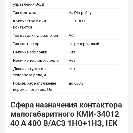
управления Uc, В
Тип монтажа
На Din-рейку
Количество и вид
1НО+1НЗ
контактов
Ток катушки управления
АС
Тип контактора
Не реверсивный
Наличие оболочки
Нет
Наличие теплового реле
Нет
Диапазон уставок
Нет
теплового реле, А
Номин. раб напряжение
до 660 В
переменного тока Ue
Сфера назначения контактора
малогабаритного КМИ-34012
40 А 400 В/AC3 1НО+1НЗ, IEK