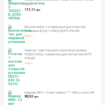
Оценка
5.00
111,11
грн
из 5
Выключатель 1-клавишный для открытой
установки ВС20-1-0-ФСр ФОРС IP54 IEK
Оценка
4.00
из 5
Розетка 1-местная для открытой установки
РСб20-3-ФСр с заземляющим контактом ФОРС
IP54 IEK
Оценка
4.00
из 5
Маркер МК0- 1,5 мм² символ "1" 1000 шт/рол, IEK
80,52
грн