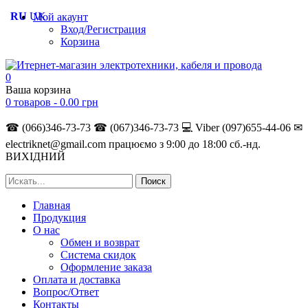
RU
UK
Мой акаунт
Вход/Регистрация
Корзина
0
Ваша корзина
0 товаров -
0.00
грн
☎ (066)346-73-73
☎ (067)346-73-73
💻 Viber (097)655-44-06
✉
electriknet@gmail.com
працюємо з 9:00 до 18:00 сб.-нд.
ВИХІДНИЙ
Главная
Продукция
О нас
Обмен и возврат
Система скидок
Оформление заказа
Оплата и доставка
Вопрос/Ответ
Контакты