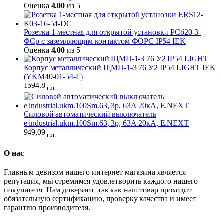
Оценка
4.00
из 5
Розетка 1-местная для открытой установки РСб20-3-
ФСр с заземляющим контактом ФОРС IP54 IEK
Оценка
4.00
из 5
Корпус металлический ЩМП-1-3 76 У2 IP54 LIGHT IEK
(YKM40-01-54-L)
1594.8
грн
Силовой автоматический выключатель
e.industrial.ukm.100Sm.63, 3р, 63А 20кА, E.NEXT
949,09
грн
О нас
Главным девизом нашего интернет магазина является –
репутация, мы стремимся удовлетворить каждого нашего
покупателя. Нам доверяют, так как наш товар проходит
обязательную сертификацию, проверку качества и имеет
гарантию производителя.