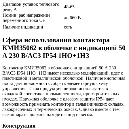
Диапазон уставок теплового
48-65
реле, А
Номин. раб напряжение
до 660 В
переменного тока Ue
Наличие индикации
есть
Сфера использования контактора
КМИ35062 в оболочке с индикацией 50
А 230 В/AC3 IP54 1НО+1НЗ
Контактор КМИ35062 в оболочке с индикацией 50 А 230
В/AC3 IP54 1НО+1НЗ имеет несколько модификаций, идет с
пластиковой и металлической оболочкой. Наличие кнопочная
поста дает возможность собрать элементарную схему
управления. Такая продукция широко используется в
складской логистике, промышленности, при строительных
нуждах. Наружная оболочка с классом защиты IP54 дает
возможность применять контактор в гальванических складах,
лакокрасочных и термических боксах. Однако вместе с тем,
все аппараты должны находится под навесом.
Конструкция