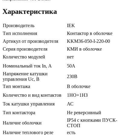
Характеристика
Производитель
IEK
Тип исполнения
Контактор в оболочке
Артикул от производителя
KKM36-050-I-220-00
Серия производителя
КМИ в оболочке
Количество модулей
нет
Номинальный ток In, А
50А
Напряжение катушки
230В
управления Uc, В
Тип монтажа
В оболочке
Количество и вид контактов
1НО+1НЗ
Ток катушки управления
АС
Тип контактора
Не реверсивный
IP54 с кнопками ПУСК-
Наличие оболочки
СТОП
Наличие теплового реле
есть