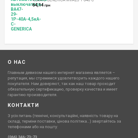
64,14
грн
О НАС
Главным девизом нашего интернет магазина является –
репутация, мы стремимся удовлетворить каждого нашего
покупателя. Нам доверяют, так как наш товар проходит
обязательную сертификацию, проверку качества и имеет
гарантию производителя.
КОНТАКТИ
З усіх питань (технічні, консультаційні, наявність товару на
складі, терміни поставки, цінова політика…) звертайтесь за
телефонами або на пошту:
(066) 346-73-73