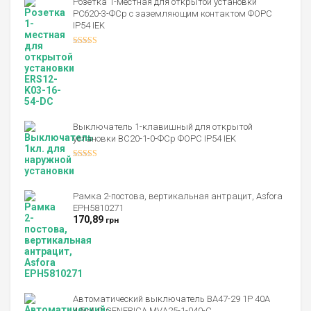
Розетка 1-местная для открытой установки
РСб20-3-ФСр с заземляющим контактом ФОРС
IP54 IEK
Оценка
4.00
из 5
Выключатель 1-клавишный для открытой
установки ВС20-1-0-ФСр ФОРС IP54 IEK
Оценка
4.00
из 5
Рамка 2-постова, вертикальная антрацит, Asfora
EPH5810271
170,89
грн
Автоматический выключатель ВА47-29 1Р 40А
4,5кА С GENERICA MVA25-1-040-C