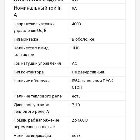
Номинальный ток In,
9А
А
Напряжение катушки
400В
управления Uc, В
Тип монтажа
В оболочке
Количество и вид
1НО
контактов
Ток катушки управления
АС
Тип контактора
Не реверсивный
Наличие оболочки
IP54 с кнопками ПУСК-
СТОП
Наличие теплового реле
есть
Диапазон уставок
7-10
теплового реле, А
Номин. раб напряжение
до 660 В
переменного тока Ue
Наличие индикации
есть