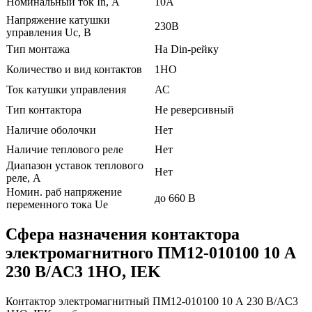
Номинальный ток In, А
10А
Напряжение катушки
230В
управления Uc, В
Тип монтажа
На Din-рейку
Количество и вид контактов
1НО
Ток катушки управления
АС
Тип контактора
Не реверсивный
Наличие оболочки
Нет
Наличие теплового реле
Нет
Диапазон уставок теплового
Нет
реле, А
Номин. раб напряжение
до 660 В
переменного тока Ue
Сфера назначения
контактора
электромагнитного ПМ12-010100 10 А
230 В/AC3 1НО, IEK
Контактор электромагнитный ПМ12-010100 10 А 230 В/AC3