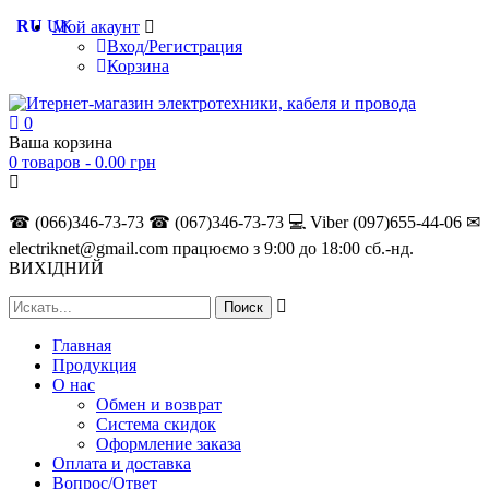
RU
UK
Мой акаунт
Вход/Регистрация
Корзина
0
Ваша корзина
0 товаров -
0.00
грн
☎ (066)346-73-73
☎ (067)346-73-73
💻 Viber (097)655-44-06
✉
electriknet@gmail.com
працюємо з 9:00 до 18:00 сб.-нд.
ВИХІДНИЙ
Главная
Продукция
О нас
Обмен и возврат
Система скидок
Оформление заказа
Оплата и доставка
Вопрос/Ответ