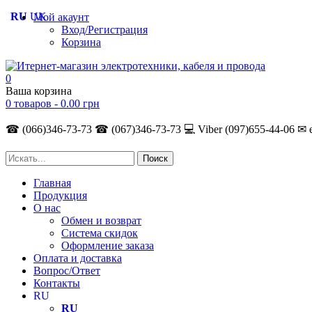
RU
UK
Мой акаунт
Вход/Регистрация
Корзина
0
Ваша корзина
0 товаров -
0.00
грн
☎ (066)346-73-73
☎ (067)346-73-73
💻 Viber (097)655-44-06
✉ 
Главная
Продукция
О нас
Обмен и возврат
Система скидок
Оформление заказа
Оплата и доставка
Вопрос/Ответ
Контакты
RU
RU