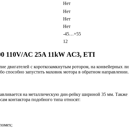
Нет
Нет
Нет
Нет
-45…+55
12
0 110V/AC 25A 11kW AC3, ETI
илие двигателей с короткозамкнутым ротором, на конвейерных л
ибо способно запустить маховик мотора в обратном направлении.
анавливается на металлическую дин-рейку шириной 35 мм. Такж
ам контактора подобного типа относят:
помех;