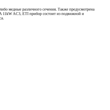
ибо медные различного сечения. Также предусмотрена
A 11kW AC3, ETI прибор состоит из подвижной и
са.