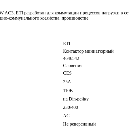
AC3, ETI разработан для коммутации процессов нагрузки в сет
но-коммунального хозяйства, производстве.
ETI
Контактор миниатюрный
4646542
Словения
CES
25А
110В
на Din-рейку
230/400
AС
Не реверсивный