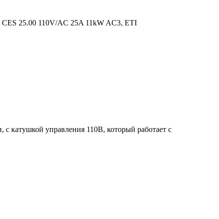
р CES 25.00 110V/AC 25A 11kW AC3, ETI
, с катушкой управления 110В, который работает с