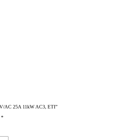
10V/AC 25A 11kW AC3, ETI”
ы
*