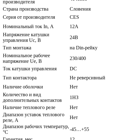
производителя
Страна производства
Словения
Серия от производителя
CES
Номинальный ток In, А
12А
Напряжение катушки
24В
управления Uc, В
Тип монтажа
на Din-рейку
Номинальное рабочее
230/400
напряжение Ue, В
Ток катушки управления
DС
Тип контактора
Не реверсивный
Наличие оболочки
Нет
Количество и вид
1НЗ
дополнительных контактов
Наличие теплового реле
Нет
Диапазон уставок теплового
Нет
реле, А
Диапазон рабочих температур,
-45…+55
°С
Гарантия, мес
12