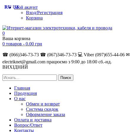
RU
UK
Мой акаунт
Вход/Регистрация
Корзина
0
Ваша корзина
0 товаров -
0.00
грн
☎ (066)346-73-73
☎ (067)346-73-73
💻 Viber (097)655-44-06
✉
electriknet@gmail.com
працюємо з 9:00 до 18:00 сб.-нд.
ВИХІДНИЙ
Главная
Продукция
О нас
Обмен и возврат
Система скидок
Оформление заказа
Оплата и доставка
Вопрос/Ответ
Контакты